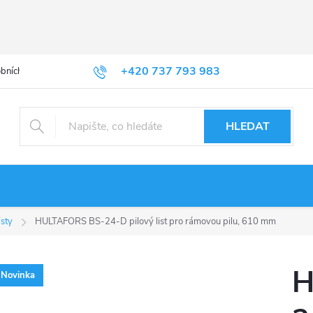
+420 737 793 983
bních údajů
HLEDAT
isty
HULTAFORS BS-24-D pilový list pro rámovou pilu, 610 mm
H
Novinka