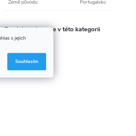
Země původu
:
Portugalsko
Produkt naleznete v této kategorii
las s jejich
Pilové listy
Souhlasím