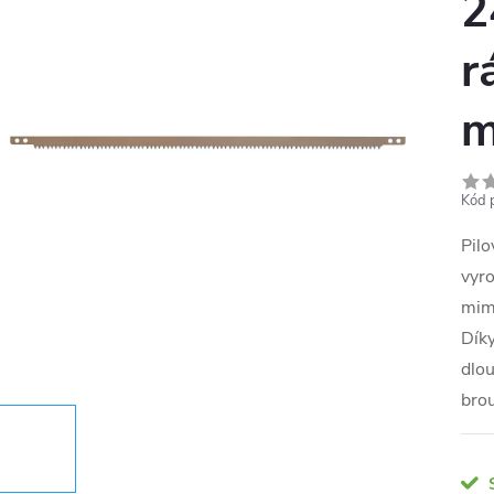
2
r
Kód 
Pil
vyro
mim
Díky
dlou
brou