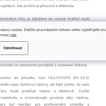
rojektech, kde je klíčová přesnost a efektivita.
onstrukce listu je založena na vysoce kvalitní oceli
75, která zaručuje mimořádnou pevnost a odolnost.
ubory cookie. Dalším procházením tohoto webu vyjadřujete souh
uby pily prošly procesem speciálního tvrzení, což jim
ormací
zde
.
ropůjčuje dlouhotrvající ostrost a umožňuje efektivní
ezání bez nutnosti zdlouhavého broušení. Celý list je
Odmítnout
avíc chráněn povrchovou úpravou proti korozi, která
ýrazně prodlužuje jeho životnost i při častém
oužívání ve venkovním prostředí a vystavení vlhkosti.
nvesticí do pilového listu HULTAFORS BS-24-D
ískáte nejen špičkový nástroj, ale také jistotu, že vaše
ráce bude probíhat hladce a efektivně. Zvyšte
roduktivitu a minimalizujte prostoje díky nástroji,
terý byl navržen pro profesionální výsledky a