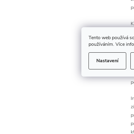
p
K
C
Tento web používá so
Z
používáním. Více inf
p
ř
Nastavení
n
v
p
I
z
p
p
k