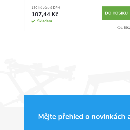
130 Kč včetně DPH
KOŠÍKU
107,44 Kč
DO KOŠÍKU
Skladem
Kód:
7982
Kód:
801
Z
Mějte přehled o novinkách