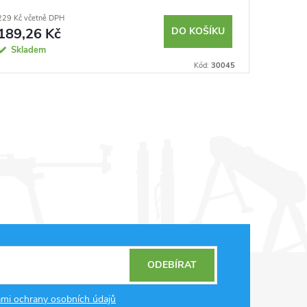
229 Kč včetně DPH
90 Kč včet
189,26 Kč
DO KOŠÍKU
74,38
Skladem
Sklad
Kód:
30045
ODEBÍRAT
mi ochrany osobních údajů