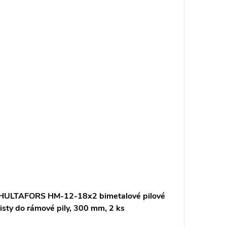
HULTAFORS HM-12-18x2 bimetalové pilové
Japonsk
listy do rámové pily, 300 mm, 2 ks
na kov -