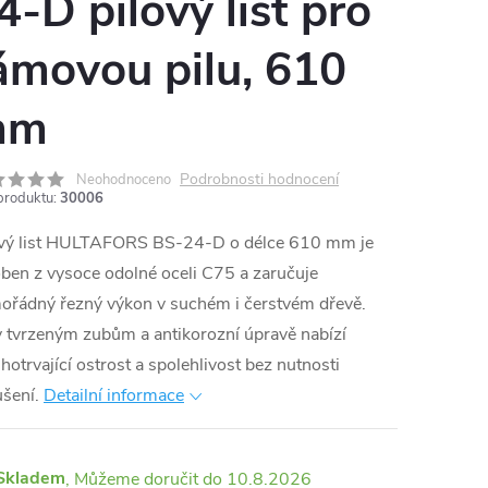
4-D pilový list pro
ámovou pilu, 610
mm
Podrobnosti hodnocení
Neohodnoceno
produktu:
30006
ový list HULTAFORS BS-24-D o délce 610 mm je
ben z vysoce odolné oceli C75 a zaručuje
ořádný řezný výkon v suchém i čerstvém dřevě.
 tvrzeným zubům a antikorozní úpravě nabízí
hotrvající ostrost a spolehlivost bez nutnosti
šení.
Detailní informace
Skladem
10.8.2026