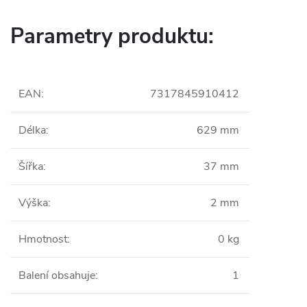
Parametry produktu:
EAN
:
7317845910412
Délka
:
629 mm
Šířka
:
37 mm
Výška
:
2 mm
Hmotnost
:
0 kg
Balení obsahuje
:
1