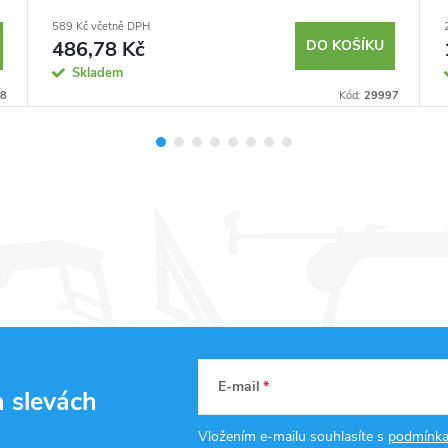
589 Kč včetně DPH
486,78 Kč
DO KOŠÍKU
Skladem
8
Kód:
29997
E-mail
a slevách
Vložením e-mailu souhlasíte s
podmínka