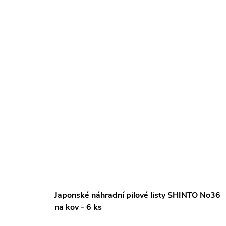
sty
Japonské náhradní pilové listy SHINTO No36
usy
na kov - 6 ks