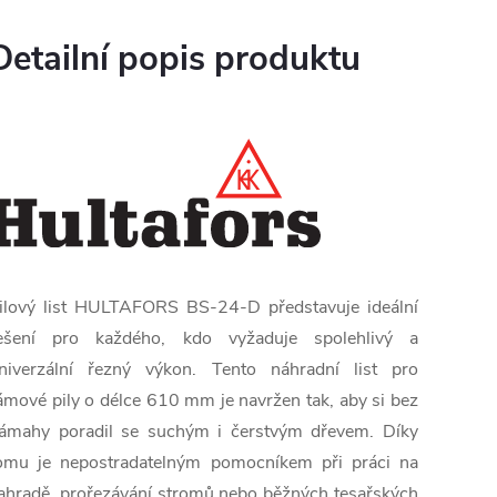
Detailní popis produktu
ilový list HULTAFORS BS-24-D představuje ideální
ešení pro každého, kdo vyžaduje spolehlivý a
niverzální řezný výkon. Tento náhradní list pro
ámové pily o délce 610 mm je navržen tak, aby si bez
ámahy poradil se suchým i čerstvým dřevem. Díky
omu je nepostradatelným pomocníkem při práci na
ahradě, prořezávání stromů nebo běžných tesařských