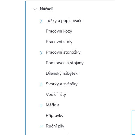
o
Nářadí
s
Tužky a popisovače
t
Pracovní kozy
r
Pracovní stoly
Pracovní stonožky
a
Podstavce a stojany
n
Dílenský nábytek
Svorky a svěráky
n
Vodící lišty
í
Měřidla
Přípravky
p
Ruční pily