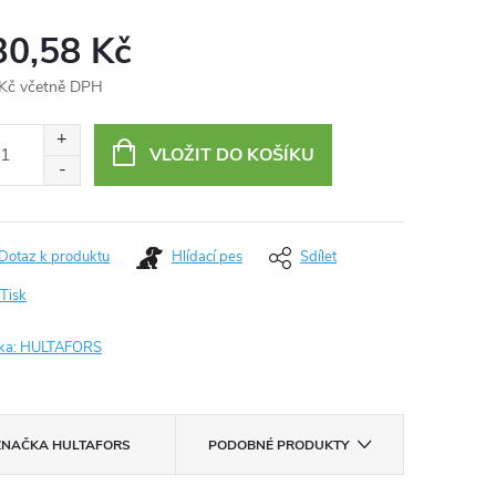
30,58 Kč
Kč včetně DPH
ná
:
VLOŽIT DO KOŠÍKU
Dotaz k produktu
Hlídací pes
Sdílet
Tisk
ka:
HULTAFORS
ZNAČKA
HULTAFORS
PODOBNÉ PRODUKTY