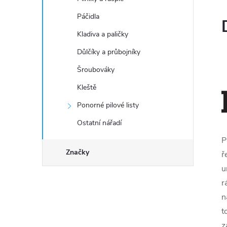
Páčidla
Kladiva a paličky
Důlčíky a průbojníky
Šroubováky
Kleště
Ponorné pilové listy
Ostatní nářadí
P
Značky
ř
u
r
n
t
z