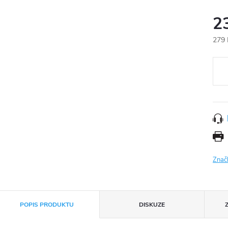
2
279 
Měr
cena
Znač
POPIS PRODUKTU
DISKUZE