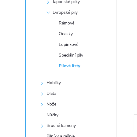
a
Japonské pilky
n
Evropské pily
Rámové
e
Ocasky
l
Lupínkové
Speciální pily
Pilové listy
Hoblíky
Dláta
Nože
Nůžky
Brusné kameny
Pilníky a rašple