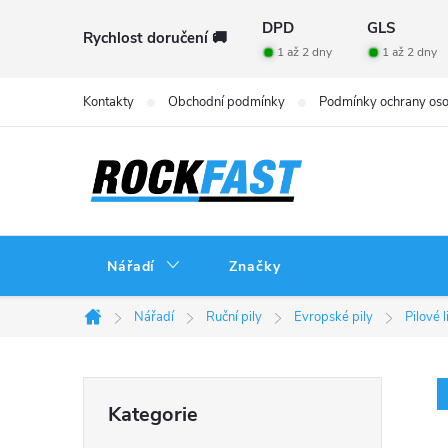
Přejít
DPD
GLS
Rychlost doručení 🚚
na
1 až 2 dny
1 až 2 dny
obsah
Kontakty
Obchodní podmínky
Podmínky ochrany oso
Nářadí
Značky
Nářadí
Ruční pily
Evropské pily
Pilové l
Domů
P
Přeskočit
Kategorie
kategorie