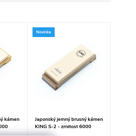
Novinka
ný kámen
Japonský jemný brusný kámen
6000
KING S-2 - zrnitost 6000