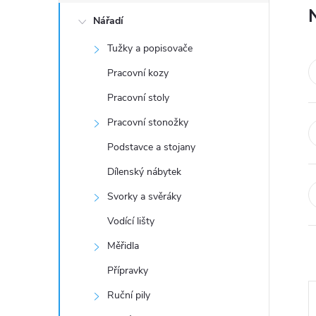
o
Nářadí
s
Tužky a popisovače
t
Pracovní kozy
r
Pracovní stoly
Pracovní stonožky
a
Podstavce a stojany
n
Dílenský nábytek
Svorky a svěráky
n
Vodící lišty
í
Měřidla
Přípravky
p
Ruční pily