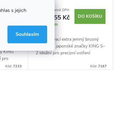
las s jejich
1 299 Kč včetně DPH
1 073,55 Kč
DO KOŠÍKU
 KOŠÍKU
Skladem
Souhlasím
Dokončovací extra jemný brusný
 brusný
kámen od japonské značky KING S-
ky KING
2 ideální pro precizní ostření
í pro
kuchyňských nožů, ale i
kých nožů,
truhlářského náčiní s použitím
Kód:
7233
Kód:
7167
s použitím
malého množství vody....