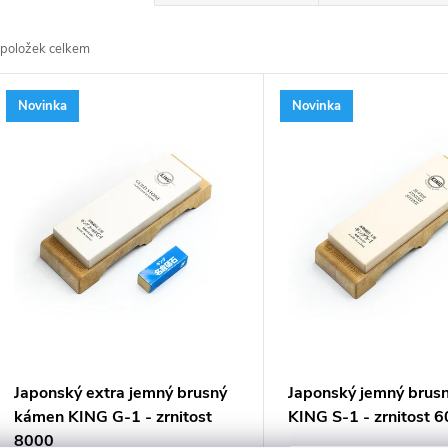
a
položek celkem
z
V
Novinka
Novinka
e
ý
n
p
p
s
r
p
o
r
Japonský extra jemný brusný
Japonský jemný brus
d
kámen KING G-1 - zrnitost
KING S-1 - zrnitost 
o
8000