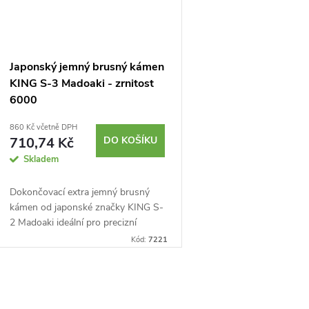
Japonský jemný brusný kámen
KING S-3 Madoaki - zrnitost
6000
860 Kč včetně DPH
710,74 Kč
DO KOŠÍKU
Skladem
Dokončovací extra jemný brusný
kámen od japonské značky KING S-
2 Madoaki ideální pro precizní
ostření kuchyňských nožů, ale i
Kód:
7221
truhlářského náčiní s použitím
malého množství...
O