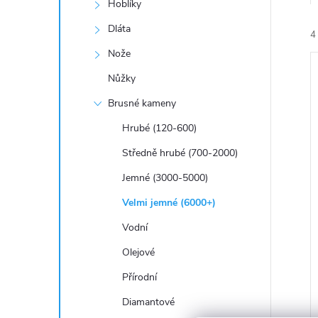
a
Hoblíky
n
Dláta
4
Nože
e
Nůžky
l
Brusné kameny
Hrubé (120-600)
í
Středně hrubé (700-2000)
i
Jemné (3000-5000)
Velmi jemné (6000+)
Vodní
Olejové
Přírodní
Diamantové