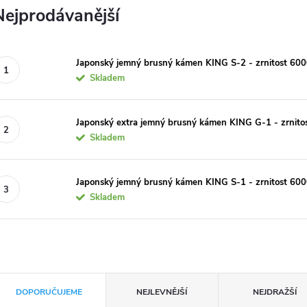
Nejprodávanější
Japonský jemný brusný kámen KING S-2 - zrnitost 60
Skladem
Japonský extra jemný brusný kámen KING G-1 - zrnito
Skladem
Japonský jemný brusný kámen KING S-1 - zrnitost 60
Skladem
Ř
DOPORUČUJEME
NEJLEVNĚJŠÍ
NEJDRAŽŠÍ