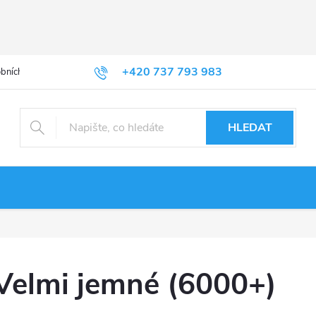
+420 737 793 983
bních údajů
HLEDAT
)
Velmi jemné (6000+)