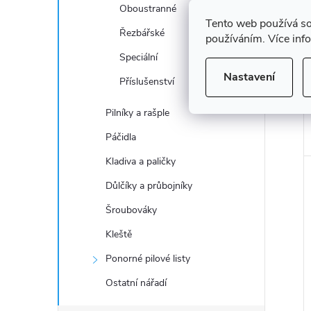
Oboustranné
Tento web používá so
Řezbářské
používáním. Více inf
Speciální
Nastavení
Příslušenství
Pilníky a rašple
Páčidla
Kladiva a paličky
Důlčíky a průbojníky
Šroubováky
Kleště
Ponorné pilové listy
Ostatní nářadí