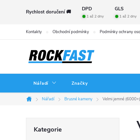
Přejít
DPD
GLS
Rychlost doručení 🚚
na
1 až 2 dny
1 až 2 dny
obsah
Kontakty
Obchodní podmínky
Podmínky ochrany oso
Nářadí
Značky
Nářadí
Brusné kameny
Velmi jemné (6000+
Domů
P
Přeskočit
Kategorie
kategorie