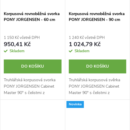
Korpusová rovnoběžná svorka
Korpusová rovnoběžná svorka
PONY JORGENSEN - 60 cm
PONY JORGENSEN - 90 cm
1 150 Kč včetně DPH
1 240 Kč včetně DPH
950,41 Kč
1 024,79 Kč
Skladem
Skladem
DO KOŠÍKU
DO KOŠÍKU
Truhlářská korpusová svorka
Truhlářská korpusová svěrka
PONY JORGENSEN Cabinet
PONY JORGENSEN Cabinet
Master 90° s čelistmi z
Master 90° s čelistmi z
odolného plastu. Plochá tyč z
odolného plastu. Plochá tyč z
Novinka
nerezové oceli žebrové
nerezové oceli žebrové
konstrukce. Protiskluzová
konstrukce. Protiskluzová
rukojeť. Rozpětí...
rukojeť. Rozpětí...