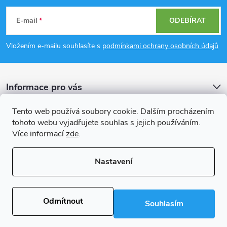
c
á
í
E-mail
ODEBÍRAT
p
p
Vložením e-mailu souhlasíte s
podmínkami ochrany osobních údajů
r
a
v
Informace pro vás
t
k
Tento web používá soubory cookie. Dalším procházením
í
Přijímáme online platby
y
tohoto webu vyjadřujete souhlas s jejich používáním.
Více informací
zde
.
v
ý
Nastavení
Copyright 2026
Rockfast.cz
. Všechna práva vyhrazena.
Upravit nastavení
p
cookies
Odmítnout
i
Souhlasím
Vytvořil Shoptet Premium
s