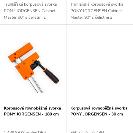
k
k
Truhlářská korpusová svorka
Truhlářská korpusová svorka
PONY JORGENSEN Cabinet
PONY JORGENSEN Cabinet
t
Master 90° s čelistmi z
Master 90° s čelistmi z
t
odolného plastu. Plochá tyč z
odolného plastu. Plochá tyč z
ů
nerezové oceli žebrové
nerezové oceli žebrové
ů
konstrukce. Protiskluzová
konstrukce. Protiskluzová
rukojeť. Rozpětí...
rukojeť. Rozpětí...
Korpusová rovnoběžná svorka
Korpusová rovnoběžná svorka
PONY JORGENSEN - 180 cm
PONY JORGENSEN - 30 cm
1 489,99 Kč včetně DPH
950 Kč včetně DPH