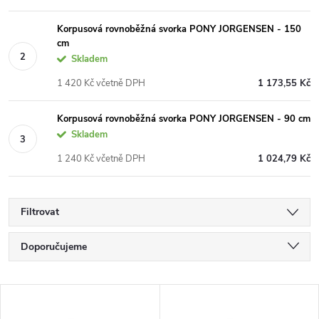
Korpusová rovnoběžná svorka PONY JORGENSEN - 150
cm
Skladem
1 420 Kč včetně DPH
1 173,55 Kč
Korpusová rovnoběžná svorka PONY JORGENSEN - 90 cm
Skladem
1 240 Kč včetně DPH
1 024,79 Kč
Filtrovat
Ř
Doporučujeme
a
Nejlevnější
V
Nejdražší