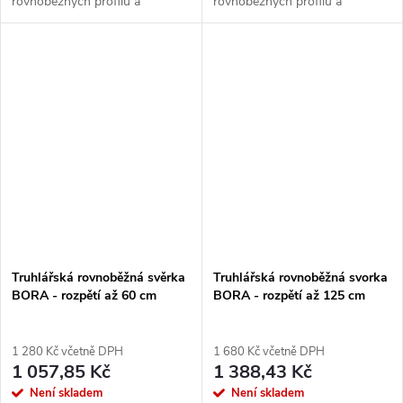
rovnoběžných profilů a
rovnoběžných profilů a
truhlářských projektů. Díky
truhlářských projektů. Díky
posuvnému mechanismu rychle
posuvnému mechanismu rychle
aplikujete rovnoměrný tlak bez
aplikujete rovnoměrný tlak bez
poškození...
poškození...
Truhlářská rovnoběžná svěrka
Truhlářská rovnoběžná svorka
BORA - rozpětí až 60 cm
BORA - rozpětí až 125 cm
1 280 Kč včetně DPH
1 680 Kč včetně DPH
1 057,85 Kč
1 388,43 Kč
Není skladem
Není skladem