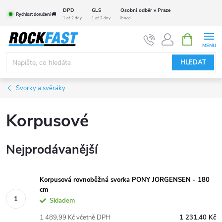
Přejít
DPD
GLS
Osobní odběr v Praze
Rychlost doručení 🚚
na
1 až 2 dny
1 až 2 dny
ihned
obsah
NÁKUPNÍ
KOŠÍK
HLEDAT
Svorky a svěráky
Korpusové
Nejprodávanější
Korpusová rovnoběžná svorka PONY JORGENSEN - 180
cm
Skladem
1 489,99 Kč včetně DPH
1 231,40 Kč