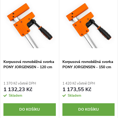
z
ý
Nejprodávanější
e
p
Abecedně
n
i
í
s
p
p
Korpusová rovnoběžná svorka
Korpusová rovnoběžná svorka
r
PONY JORGENSEN - 120 cm
PONY JORGENSEN - 150 cm
r
o
o
1 370 Kč včetně DPH
1 420 Kč včetně DPH
d
1 132,23 Kč
1 173,55 Kč
d
Skladem
Skladem
u
u
DO KOŠÍKU
DO KOŠÍKU