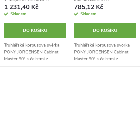
1 231,40 Kč
785,12 Kč
Skladem
Skladem
DO KOŠÍKU
DO KOŠÍKU
Truhlářská korpusová svěrka
Truhlářská korpusová svorka
PONY JORGENSEN Cabinet
PONY JORGENSEN Cabinet
Master 90° s čelistmi z
Master 90° s čelistmi z
odolného plastu. Plochá tyč z
odolného plastu. Plochá tyč z
nerezové oceli žebrové
nerezové oceli žebrové
konstrukce. Protiskluzová
konstrukce. Protiskluzová
rukojeť. Rozpětí...
rukojeť. Rozpětí...