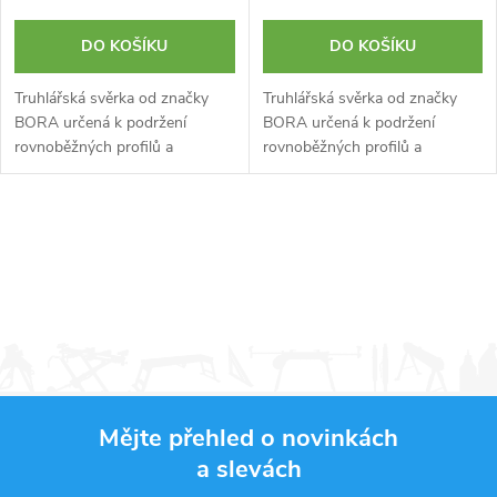
DO KOŠÍKU
DO KOŠÍKU
Truhlářská svěrka od značky
Truhlářská svěrka od značky
BORA určená k podržení
BORA určená k podržení
rovnoběžných profilů a
rovnoběžných profilů a
truhlářských projektů. Díky
truhlářských projektů. Díky
posuvnému mechanismu rychle
posuvnému mechanismu rychle
aplikujete rovnoměrný tlak bez
aplikujete rovnoměrný tlak bez
O
poškození...
poškození...
v
l
á
d
Mějte přehled o novinkách
a
a slevách
Z