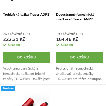
s
p
p
Truhlářská tužka Tracer ADP2
Dvoustranný řemeslnický
r
značkovač Tracer AMP2
r
o
o
269 Kč včetně DPH
199 Kč včetně DPH
d
222,31 Kč
164,46 Kč
d
Skladem
Skladem
u
u
DO KOŠÍKU
DO KOŠÍKU
k
k
Všestranná truhlářská a
Profesionální řemeslnický
řemeslnická tužka od britské
značkovač britské značky
t
značky TRACER®. Dokáže psát
TRACER® pro těžko dostupná
t
na většinu povrchů, bez ohledu
místa, schopný psát na dřevo,
ů
Novinka
na to, zda jsou lesklé nebo
ocel, keramiku, plast a spoustu
ů
hrubé. Perfektní pracovní
dalších materiálů. Ideální pro...
nástroj pro...