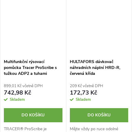
Multifunkční rýsovací
HULTAFORS dávkovač
pomůcka Tracer ProScribe s
náhradních náplní HRD-R,
tužkou ADP2 a tuhami
červená křída
899,01 Kč včetně DPH
209 Kč včetně DPH
742,98 Kč
172,73 Kč
Skladem
Skladem
DO KOŠÍKU
DO KOŠÍKU
TRACER® ProScribe je
Mějte vždy po ruce odolné