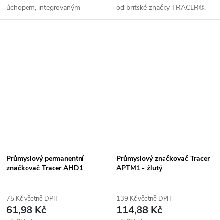
úchopem, integrovaným
od britské značky TRACER®,
ořezávátkem a praktickým
který dokáže psát na většinu
pouzdrem zajišťuje rychlé,
povrchů, bez ohledu na to, zda
snadné a přesné značení na
jsou lesklé, hrubé nebo...
jakémkoli povrchu.
Průmyslový permanentní
Průmyslový značkovač Tracer
značkovač Tracer AHD1
APTM1 - žlutý
75 Kč včetně DPH
139 Kč včetně DPH
61,98 Kč
114,88 Kč