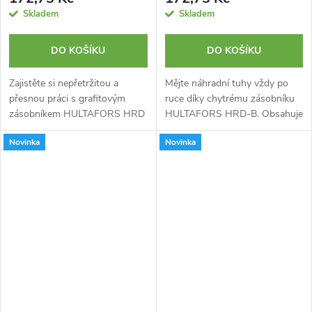
Skladem
Skladem
DO KOŠÍKU
DO KOŠÍKU
Zajistěte si nepřetržitou a
Mějte náhradní tuhy vždy po
přesnou práci s grafitovým
ruce díky chytrému zásobníku
zásobníkem HULTAFORS HRD
HULTAFORS HRD-B. Obsahuje
G. Praktické pouzdro s klipem
10 odolných modrých tuh a
Novinka
Novinka
obsahuje 10 chráněných tuh
zajišťuje jejich ochranu i
pro značení na všech typech
snadnou dostupnost pro
povrchů.
plynulou práci bez...