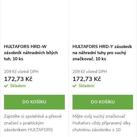
HULTAFORS HRD-W
HULTAFORS HRD-Y zásobník
zásobník náhradních bílých
na náhradní tuhy pro suchý
tuh, 10 ks
značkovač, 10 ks
209 Kč včetně DPH
209 Kč včetně DPH
172,73 Kč
172,73 Kč
Skladem
Skladem
DO KOŠÍKU
DO KOŠÍKU
Zajistěte si spolehlivé a přesné
Mějte svůj suchý značkovač
značení s praktickým
Hultafors vždy připravený díky
zásobníkem HULTAFORS
chytrému zásobníku s 10
HRD-W, který obsahuje 10
odolnými tuhami. Kombinace