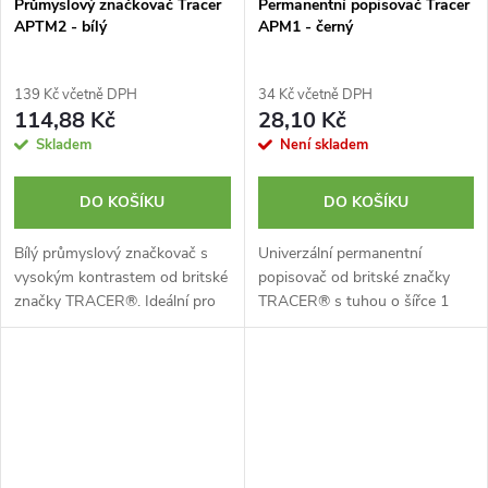
Průmyslový značkovač Tracer
Permanentní popisovač Tracer
APTM2 - bílý
APM1 - černý
139 Kč včetně DPH
34 Kč včetně DPH
114,88 Kč
28,10 Kč
Skladem
Není skladem
DO KOŠÍKU
DO KOŠÍKU
Bílý průmyslový značkovač s
Univerzální permanentní
vysokým kontrastem od britské
popisovač od britské značky
značky TRACER®. Ideální pro
TRACER® s tuhou o šířce 1
značení skla, porcelánu a
mm. Rychleschnoucí inkoust.
dalších lesklých povrchů.
Bez toluenu a xylenů. Černá
barva.