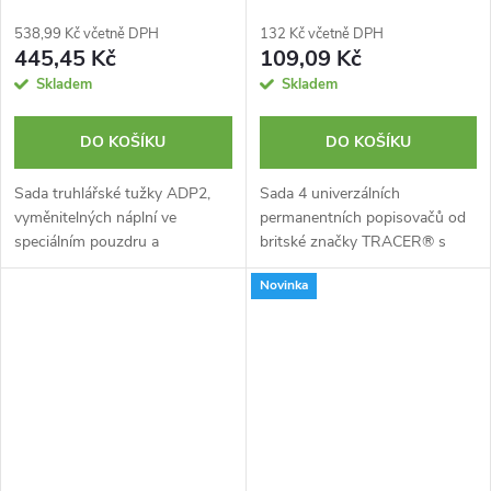
538,99 Kč včetně DPH
132 Kč včetně DPH
445,45 Kč
109,09 Kč
Skladem
Skladem
DO KOŠÍKU
DO KOŠÍKU
Sada truhlářské tužky ADP2,
Sada 4 univerzálních
vyměnitelných náplní ve
permanentních popisovačů od
speciálním pouzdru a
britské značky TRACER® s
řemeslnického značkovače od
tuhou o šířce 1 mm.
Novinka
britské značky TRACER®.
Rychleschnoucí inkoust. Bez
Tužky Tracer dokáží psát na
toluenu a xylenů. Součástí
většinu povrchů, bez...
balení jsou 4 popisovače: 2...