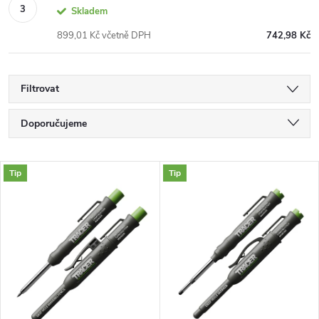
Skladem
899,01 Kč včetně DPH
742,98 Kč
Filtrovat
Ř
Doporučujeme
a
Nejlevnější
V
Tip
Tip
Nejdražší
z
ý
Nejprodávanější
e
p
Abecedně
n
i
í