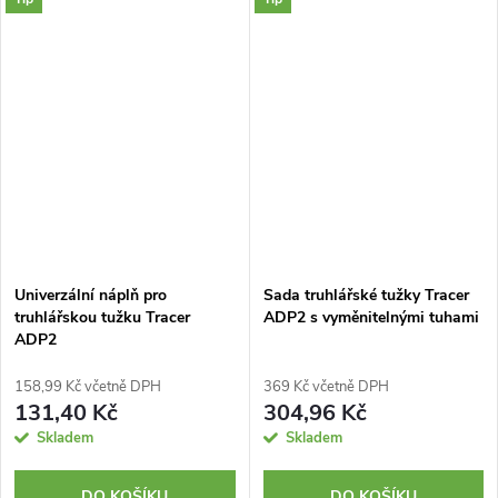
Bez toluenu a xylenů. Modrá
Bez toluenu a xylenů. Červená
barva.
barva.
Univerzální náplň pro
Sada truhlářské tužky Tracer
truhlářskou tužku Tracer
ADP2 s vyměnitelnými tuhami
ADP2
158,99 Kč včetně DPH
369 Kč včetně DPH
131,40 Kč
304,96 Kč
Skladem
Skladem
DO KOŠÍKU
DO KOŠÍKU