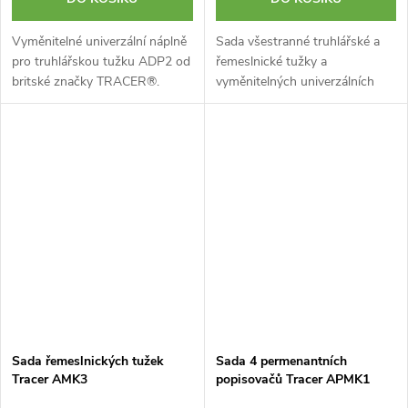
Vyměnitelné univerzální náplně
Sada všestranné truhlářské a
pro truhlářskou tužku ADP2 od
řemeslnické tužky a
britské značky TRACER®.
vyměnitelných univerzálních
Robustní obal ochrání vaše
náplní od britské značky
vyměnitelné tuhy proti zlámání.
TRACER®. Truhlářská tužka
6 kusů v balení celkem.
ADP2 dokáže psát na většinu
Tvrdost...
povrchů, bez ohledu...
Sada řemeslnických tužek
Sada 4 permenantních
Tracer AMK3
popisovačů Tracer APMK1