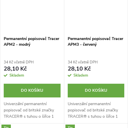
Permanentní popisovač Tracer
Permanentní popisovač Tracer
APM2 - modrý
APM3 - červený
34 Kč včetně DPH
34 Kč včetně DPH
28,10 Kč
28,10 Kč
Skladem
Skladem
DO KOŠÍKU
DO KOŠÍKU
Univerzální permanentní
Univerzální permanentní
popisovač od britské značky
popisovač od britské značky
TRACER® s tuhou o šířce 1
TRACER® s tuhou o šířce 1
mm. Rychleschnoucí inkoust.
mm. Rychleschnoucí inkoust.
Tip
Tip