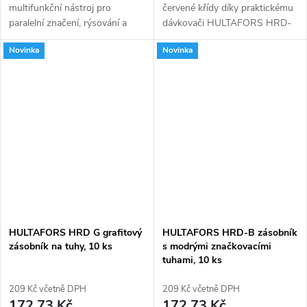
multifunkční nástroj pro
červené křídy díky praktickému
paralelní značení, rýsování a
dávkovači HULTAFORS HRD-
přenos hran. Tato pomůcka
R. Toto chytré pouzdro s 10
Novinka
Novinka
vám umožní okopírovat
náplněmi a klipem pro snadné
jakoukoliv hranu či povrch a
připevnění zajistí, že vaše práce
dokáže psát na většinu...
bude...
HULTAFORS HRD G grafitový
HULTAFORS HRD-B zásobník
zásobník na tuhy, 10 ks
s modrými značkovacími
tuhami, 10 ks
209 Kč včetně DPH
209 Kč včetně DPH
172,73 Kč
172,73 Kč