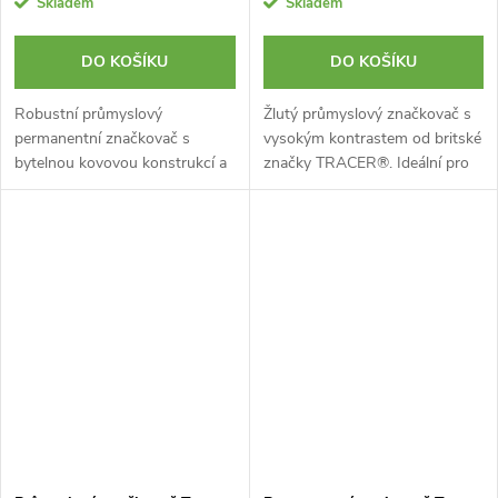
Skladem
Skladem
DO KOŠÍKU
DO KOŠÍKU
Robustní průmyslový
Žlutý průmyslový značkovač s
permanentní značkovač s
vysokým kontrastem od britské
bytelnou kovovou konstrukcí a
značky TRACER®. Ideální pro
trvanlivým hrotem od britské
značení skla, porcelánu a
značky TRACER® pro běžné
dalších lesklých povrchů.
řemeslnické práce.
Rychleschnoucí inkoust.