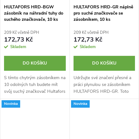
HULTAFORS HRD-BGW
HULTAFORS HRD-GR náplně
zásobník na náhradní tuhy do
pro suché značkovače se
suchého značkovače, 10 ks
zásobníkem, 10 ks
209 Kč včetně DPH
209 Kč včetně DPH
172,73 Kč
172,73 Kč
Skladem
Skladem
DO KOŠÍKU
DO KOŠÍKU
S tímto chytrým zásobníkem na
Udržujte své značení přesné a
10 odolných tuh budete mít
práci plynulou se zásobníkem
svůj suchý značkovač Hultafors
HULTAFORS HRD-GR. Toto
vždy připravený k práci a
chytré pouzdro obsahuje deset
Novinka
Novinka
náplně bezpečně chráněné před
odolných grafitových náplní,
poškozením.
které máte díky němu vždy
bezpečně...