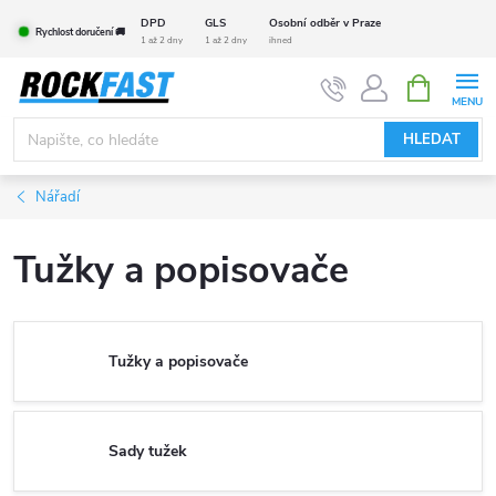
Přejít
DPD
GLS
Osobní odběr v Praze
Rychlost doručení 🚚
na
1 až 2 dny
1 až 2 dny
ihned
obsah
NÁKUPNÍ
KOŠÍK
HLEDAT
Nářadí
Tužky a popisovače
Tužky a popisovače
Sady tužek