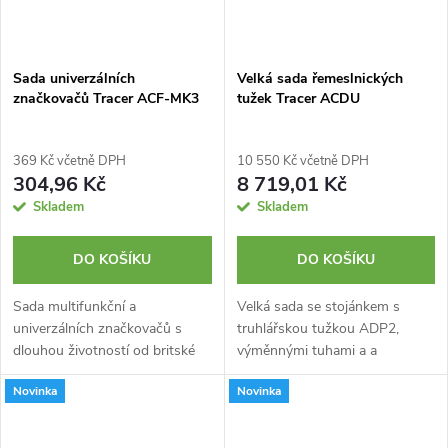
Sada univerzálních
Velká sada řemeslnických
značkovačů Tracer ACF-MK3
tužek Tracer ACDU
369 Kč včetně DPH
10 550 Kč včetně DPH
304,96 Kč
8 719,01 Kč
Skladem
Skladem
DO KOŠÍKU
DO KOŠÍKU
Sada multifunkční a
Velká sada se stojánkem s
univerzálních značkovačů s
truhlářskou tužkou ADP2,
dlouhou životností od britské
výměnnými tuhami a a
značky TRACER®, které dokáží
řemeslnickým značkovačem od
Novinka
Novinka
psát na většinu povrchů, bez
britské značky TRACER®.
ohledu na to, zda jsou lesklé,
Ideální pro umístění na prodejní
hrubé nebo...
pult. Obsahuje 20...