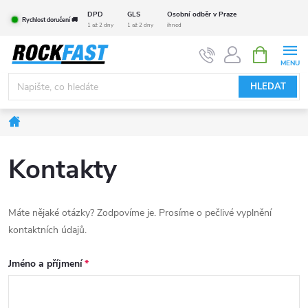
Přejít
DPD
GLS
Osobní odběr v Praze
Rychlost doručení 🚚
na
1 až 2 dny
1 až 2 dny
ihned
obsah
NÁKUPNÍ
KOŠÍK
HLEDAT
Domů
Kontakty
Máte nějaké otázky? Zodpovíme je. Prosíme o pečlivé vyplnění
kontaktních údajů.
Jméno a příjmení