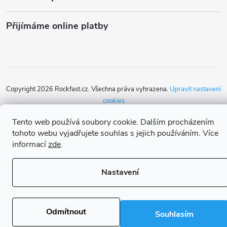
t
í
Přijímáme online platby
Copyright 2026
Rockfast.cz
. Všechna práva vyhrazena.
Upravit nastavení
cookies
Vytvořil Shoptet Premium
Tento web používá soubory cookie. Dalším procházením
tohoto webu vyjadřujete souhlas s jejich používáním. Více
informací
zde
.
Nastavení
Odmítnout
Souhlasím