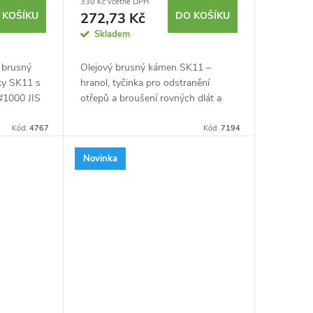
330 Kč včetně DPH
 KOŠÍKU
272,73 Kč
DO KOŠÍKU
Skladem
 brusný
Olejový brusný kámen SK11 –⁠
ky SK11 s
hranol, tyčinka pro odstranění
 #1000 JIS
otřepů a broušení rovných dlát a
řezbářských nožů s použitím
ého
brusného oleje. Hrubost #320.
Kód:
4767
Kód:
7194
Novinka