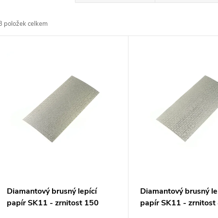
a
3
položek celkem
z
V
e
ý
n
p
p
s
r
p
o
r
Diamantový brusný lepící
Diamantový brusný le
d
papír SK11 - zrnitost 150
papír SK11 - zrnitost
o