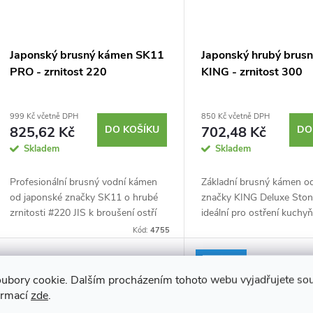
Japonský brusný kámen SK11
Japonský hrubý brus
PRO - zrnitost 220
KING - zrnitost 300
999 Kč včetně DPH
850 Kč včetně DPH
825,62 Kč
DO KOŠÍKU
702,48 Kč
DO
Skladem
Skladem
Profesionální brusný vodní kámen
Základní brusný kámen o
od japonské značky SK11 o hrubé
značky KING Deluxe Stone
zrnitosti #220 JIS k broušení ostří
ideální pro ostření kuchy
nožů, dlát, čepelí hoblíků a dalších.
nožů a dalšího náčiní z n
Kód:
4755
Stojánek sloužící jako pouzdro...
oceli s použitím malého 
vody....
Novinka
ubory cookie. Dalším procházením tohoto webu vyjadřujete souh
ormací
zde
.