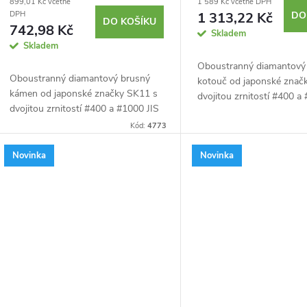
899,01 Kč včetně
1 589 Kč včetně DPH
1 313,22 Kč
DO
DPH
DO KOŠÍKU
742,98 Kč
Skladem
Skladem
Oboustranný diamantový
Oboustranný diamantový brusný
kotouč od japonské znač
kámen od japonské značky SK11 s
dvojitou zrnitostí #400 a
dvojitou zrnitostí #400 a #1000 JIS
k broušení tvrdých kovů,
k broušení tvrdých kovů,
keramických nožů, slinut
Kód:
4773
keramických nožů, slinutého
karbidu a dalších....
karbidu a dalších....
Novinka
Novinka