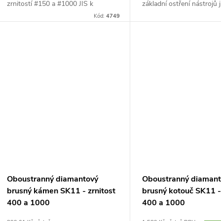
zrnitostí #150 a #1000 JIS k
základní ostření nástrojů 
broušení ostří nožů, dlát, čepelí
dílenské nože, sekery, hob
Kód:
4749
hoblíků a dalších. Stojánek součástí
dláta. Zrnitost 120/220. 
balení....
Japonsku.
Oboustranný diamantový
Oboustranný diaman
brusný kámen SK11 - zrnitost
brusný kotouč SK11 - 
400 a 1000
400 a 1000