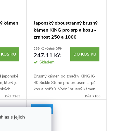
ný kámen
Japonský oboustranný brusný
kámen KING pro srp a kosu -
zrnitost 250 a 1000
299 Kč včetně DPH
 KOŠÍKU
247,11 Kč
DO KOŠÍKU
Skladem
d japonské
Brusný kámen od značky KING K-
, který je
40 Sickle Stone pro broušení srpů,
ňských
kos a pořízů. Vodní brusný kámen
erezové
se zrnitostí #250 a #1000.
Kód:
7263
Kód:
7188
množství
Vyrobeno v Japonsku.
Novinka
las s jejich