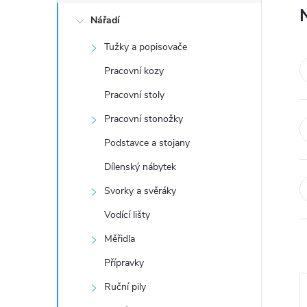
o
Nářadí
s
Tužky a popisovače
t
Pracovní kozy
r
Pracovní stoly
Pracovní stonožky
a
Podstavce a stojany
n
Dílenský nábytek
Svorky a svěráky
n
Vodící lišty
í
Měřidla
Přípravky
p
Ruční pily