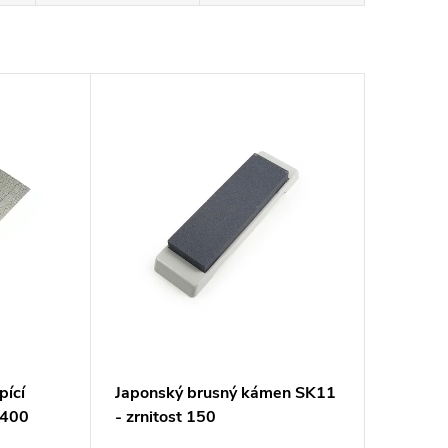
pící
Japonský brusný kámen SK11
 400
- zrnitost 150