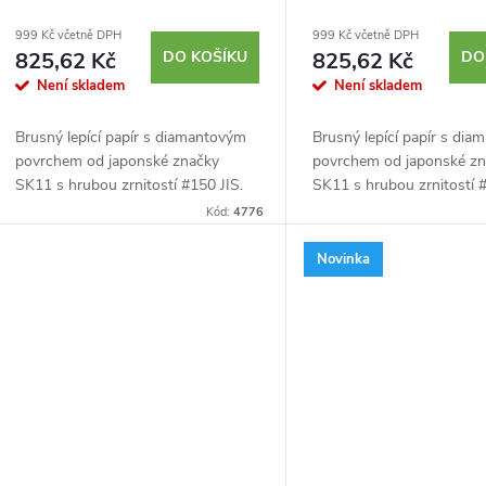
u
d
999 Kč včetně DPH
999 Kč včetně DPH
825,62 Kč
DO KOŠÍKU
825,62 Kč
DO
k
Není skladem
Není skladem
u
t
Brusný lepící papír s diamantovým
Brusný lepící papír s di
k
povrchem od japonské značky
povrchem od japonské z
ů
SK11 s hrubou zrnitostí #150 JIS.
SK11 s hrubou zrnitostí #
t
Papír lze jednoduše nařezat a
Papír lze jednoduše nařez
Kód:
4776
přilepit ho například ke kusu dřeva.
přilepit ho například ke k
ů
Vzhledem k...
Vzhledem k...
Novinka