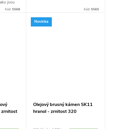
jako jsou
jsou dílenské nože, sekery, hoblíky a
líky a
dláta. Zrnitost 120/220. Vyrobeno v
Kód:
5568
Kód:
5565
Vyrobeno v
Japonsku.
Novinka
tový
Olejový brusný kámen SK11
zrnitost
hranol - zrnitost 320