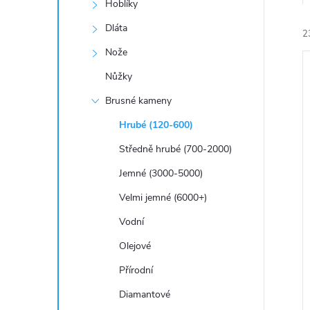
a
Hoblíky
n
Dláta
2
Nože
e
Nůžky
l
Brusné kameny
Hrubé (120-600)
í
Středně hrubé (700-2000)
i
Jemné (3000-5000)
Velmi jemné (6000+)
Vodní
Olejové
Přírodní
Diamantové