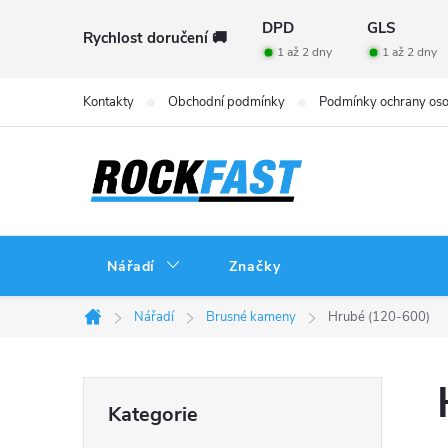
Přejít
DPD
GLS
Rychlost doručení 🚚
na
1 až 2 dny
1 až 2 dny
obsah
Kontakty
Obchodní podmínky
Podmínky ochrany oso
Nářadí
Značky
Nářadí
Brusné kameny
Hrubé (120-600)
Domů
P
Přeskočit
Kategorie
kategorie