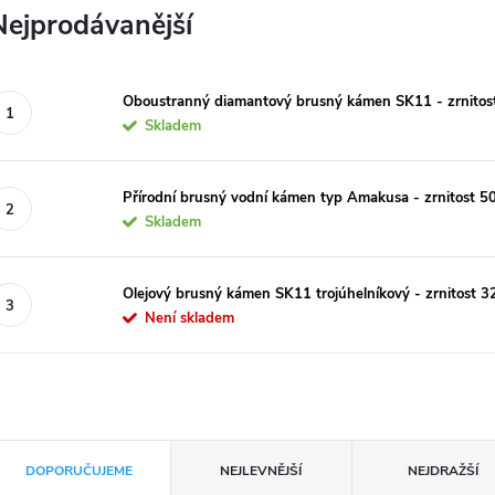
Nejprodávanější
Oboustranný diamantový brusný kámen SK11 - zrnitos
Skladem
Přírodní brusný vodní kámen typ Amakusa - zrnitost 5
Skladem
Olejový brusný kámen SK11 trojúhelníkový - zrnitost 3
Není skladem
Ř
DOPORUČUJEME
NEJLEVNĚJŠÍ
NEJDRAŽŠÍ