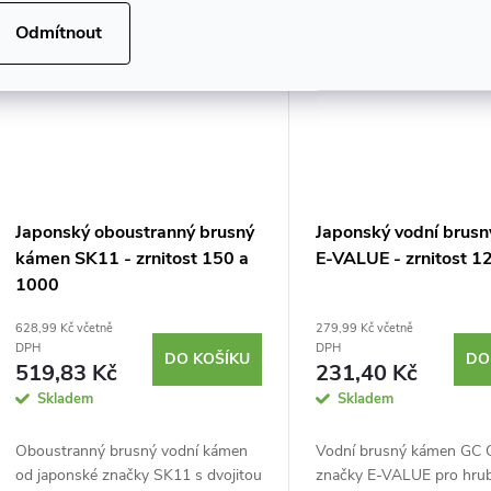
Odmítnout
Japonský oboustranný brusný
Japonský vodní brus
kámen SK11 - zrnitost 150 a
E-VALUE - zrnitost 1
1000
628,99 Kč včetně
279,99 Kč včetně
DPH
DPH
DO KOŠÍKU
DO
519,83 Kč
231,40 Kč
Skladem
Skladem
Oboustranný brusný vodní kámen
Vodní brusný kámen GC 
od japonské značky SK11 s dvojitou
značky E-VALUE pro hrub