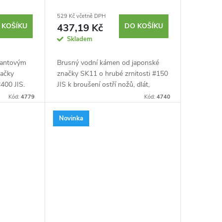
529 Kč včetně DPH
 KOŠÍKU
437,19 Kč
DO KOŠÍKU
Skladem
amantovým
Brusný vodní kámen od japonské
načky
značky SK11 o hrubé zrnitosti #150
400 JIS.
JIS k broušení ostří nožů, dlát,
at a
čepelí hoblíků a dalších. Stojánek
Kód:
4779
Kód:
4740
usu dřeva.
součástí balení. Velikost kamene
175 x 55 x...
Novinka