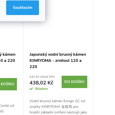
Souhlasím
ný kámen
Japonský vodní brusný kámen
20 a 220
KINRYOMA - zrnitost 120 a
220
530 Kč včetně DPH
438,02 Kč
DO KOŠÍKU
 KOŠÍKU
Skladem
Vodní brusný kámen Kongo GC od
Combi od
značky KINRYOMA 金龍馬 pro
ší
hrubší základní ostření nástrojů jako