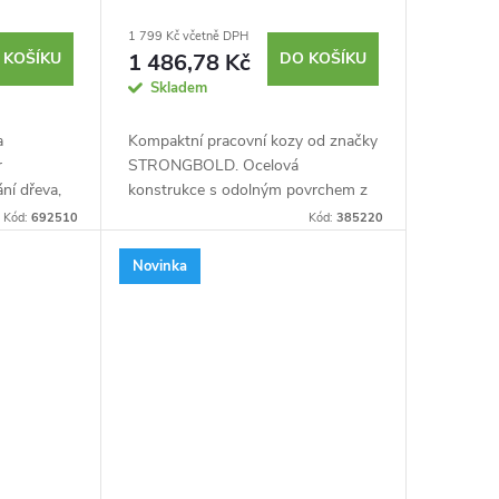
1 799 Kč včetně DPH
 KOŠÍKU
1 486,78 Kč
DO KOŠÍKU
Skladem
a
Kompaktní pracovní kozy od značky
r
STRONGBOLD. Ocelová
ní dřeva,
konstrukce s odolným povrchem z
eslnou
práškové barvy. Nosnost až 900 kg
Kód:
692510
Kód:
385220
si
v páru. Odepínatelná ramena pro
...
vytvoření pracovního...
Novinka