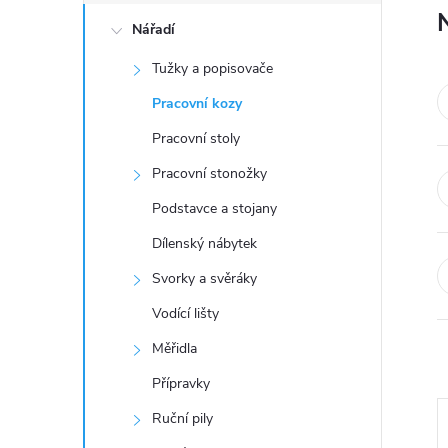
o
Nářadí
s
Tužky a popisovače
t
Pracovní kozy
r
Pracovní stoly
Pracovní stonožky
a
Podstavce a stojany
n
Dílenský nábytek
Svorky a svěráky
n
Vodící lišty
í
Měřidla
Přípravky
p
Ruční pily