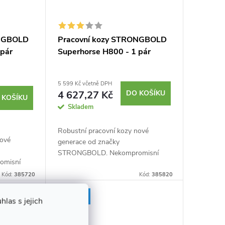
ONGBOLD
Pracovní kozy STRONGBOLD
 pár
Superhorse H800 - 1 pár
5 599 Kč včetně DPH
4 627,27 Kč
DO KOŠÍKU
 KOŠÍKU
Skladem
Robustní pracovní kozy nové
nové
generace od značky
STRONGBOLD. Nekompromisní
omisní
stabilita v jakémkoliv terénu.
nu.
Výškově nastavitelná až do 82 cm.
Kód:
385720
Kód:
385820
do 82 cm.
Ocelová pozinkovaná konstrukce.
strukce.
Novinka
Nosnost...
las s jejich
Tip