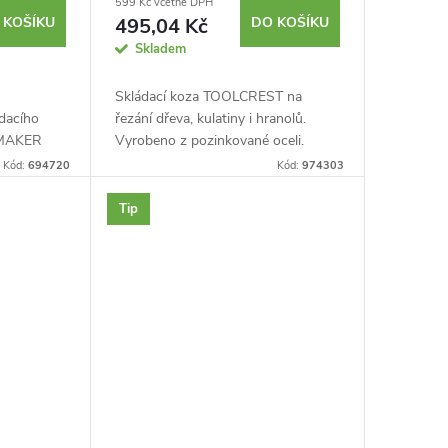
599 Kč včetně DPH
 KOŠÍKU
495,04 Kč
DO KOŠÍKU
Skladem
Skládací koza TOOLCREST na
ádacího
řezání dřeva, kulatiny i hranolů.
TMAKER
Vyrobeno z pozinkované oceli.
nou
Spojeno ocelovými šrouby. Zuby v
Kód:
694720
Kód:
974303
 snadno
horní části kozy pro lepší uchycení
ou...
kulatiny. Lze...
Tip