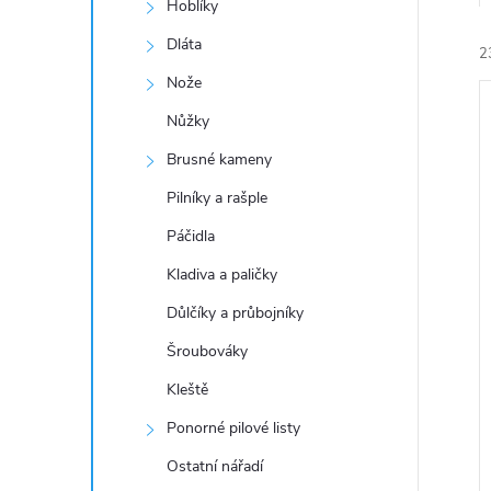
a
Hoblíky
n
Dláta
2
Nože
e
Nůžky
l
Brusné kameny
Pilníky a rašple
í
Páčidla
i
Kladiva a paličky
Důlčíky a průbojníky
Šroubováky
Kleště
Ponorné pilové listy
Ostatní nářadí