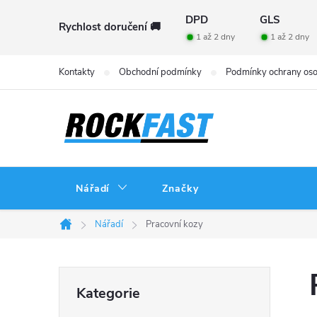
Přejít
DPD
GLS
Rychlost doručení 🚚
na
1 až 2 dny
1 až 2 dny
obsah
Kontakty
Obchodní podmínky
Podmínky ochrany oso
Nářadí
Značky
Nářadí
Pracovní kozy
Domů
P
Přeskočit
Kategorie
kategorie