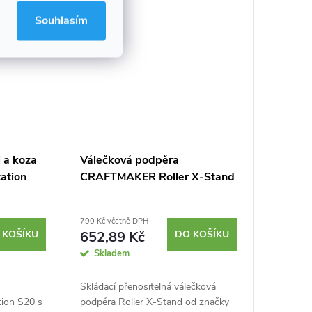
Souhlasím
l a koza
Válečková podpěra
ation
CRAFTMAKER Roller X-Stand
790 Kč včetně DPH
 KOŠÍKU
652,89 Kč
DO KOŠÍKU
Skladem
Skládací přenositelná válečková
ion S20 s
podpěra Roller X-Stand od značky