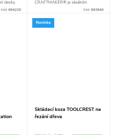
ní desky.
CRAFTMAKER® je ideálním
kově
pomocníkem při práci s dlouhým
Kód:
694220
Kód:
692840
ací
materiálem, jako jsou například
ka....
dřevěná prkna, ocelové...
Novinka
l
Skládací koza TOOLCREST na
ation
řezání dřeva