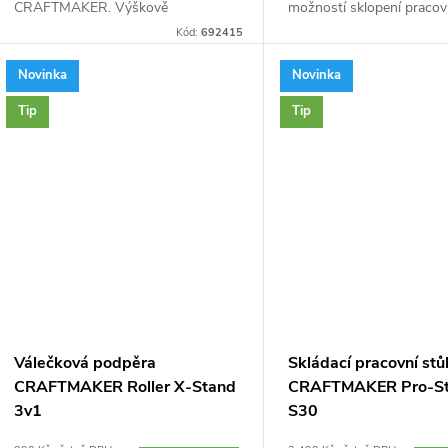
CRAFTMAKER. Výškově
možností sklopení pracov
nastavitelná. 4 funkce – lze
Ocelová konstrukce, výš
Kód:
692415
přestavět na klasickou kozu s
nastavitelné nohy, odklád
pevným podstavcem, rolovací
prostor, MDF pracovní des
Novinka
Novinka
kozu,...
Tip
Tip
Válečková podpěra
Skládací pracovní stů
CRAFTMAKER Roller X-Stand
CRAFTMAKER Pro-St
3v1
S30