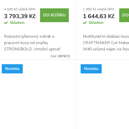
u
d
4 590 Kč včetně DPH
1 990 Kč včetně DPH
3 793,39 Kč
DO KOŠÍKU
1 644,63 Kč
DO
k
Skladem
Skladem
u
t
Robustní přenosný svěrák a
Multifunkční skládací koz
k
pracovní koza od značky
CRAFTMAKER Cut Make
ů
STRONGBOLD. Umožní upnutí
W40 určená nejen na řezá
t
pracovního materiálu až do šířky 95
ale i pro každodenní řem
Kód:
387672
cm při upínací síle 10 kN (1 tuny).
práci. Vytvořte a rozložte 
ů
Čelisti lze ovládat...
pracovní stůl, podpěru pro
Novinka
Novinka