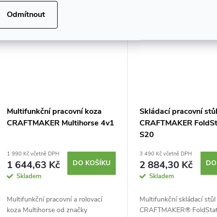
Odmítnout
Multifunkční pracovní koza
Skládací pracovní stů
CRAFTMAKER Multihorse 4v1
CRAFTMAKER FoldSt
S20
1 990 Kč včetně DPH
3 490 Kč včetně DPH
1 644,63 Kč
DO KOŠÍKU
2 884,30 Kč
DO
Skladem
Skladem
Multifunkční pracovní a rolovací
Multifunkční skládací stůl
koza Multihorse od značky
CRAFTMAKER® FoldStat