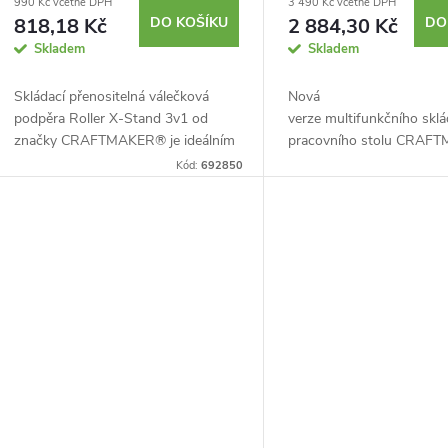
990 Kč včetně DPH
3 490 Kč včetně DPH
818,18 Kč
DO KOŠÍKU
2 884,30 Kč
DO
Skladem
Skladem
Skládací přenositelná válečková
Nová
podpěra Roller X-Stand 3v1 od
verze multifunkčního skl
značky CRAFTMAKER® je ideálním
pracovního stolu CRAF
pomocníkem při práci s dlouhým
Pro Station S30 s výměn
Kód:
692850
materiálem, jako jsou například
deskou. V2 vám nabídne
dřevěná prkna,...
rozložitelnou a přenositeln