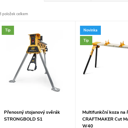
a
3
položek celkem
z
V
Tip
Novinka
e
ý
Tip
n
p
p
s
r
p
o
r
Přenosný stojanový svěrák
Multifunkční koza na 
d
STRONGBOLD S1
CRAFTMAKER Cut M
o
W40