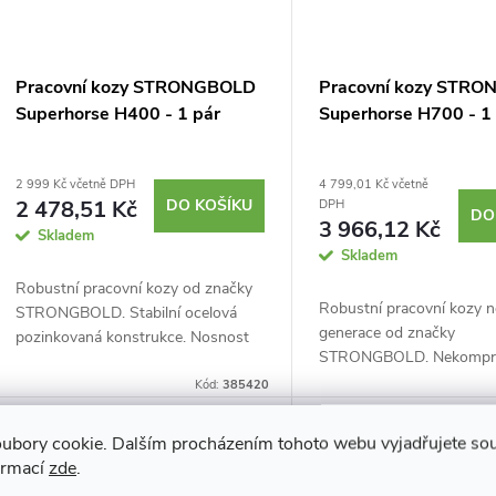
Pracovní kozy STRONGBOLD
Pracovní kozy STR
Superhorse H400 - 1 pár
Superhorse H700 - 1
2 999 Kč včetně DPH
4 799,01 Kč včetně
2 478,51 Kč
DO KOŠÍKU
DPH
DO
3 966,12 Kč
Skladem
Skladem
Robustní pracovní kozy od značky
Robustní pracovní kozy 
STRONGBOLD. Stabilní ocelová
generace od značky
pozinkovaná konstrukce. Nosnost
STRONGBOLD. Nekompr
až 1 000 kg v páru. Odepínatelná
stabilita v jakémkoliv teré
ramena pro vytvoření pracovního
Kód:
385420
Výškově nastavitelná až 
stolu. Vyklápěcí...
Ocelová pozinkovaná kon
Novinka
Novinka
ubory cookie. Dalším procházením tohoto webu vyjadřujete souh
Nosnost...
ormací
zde
.
Tip