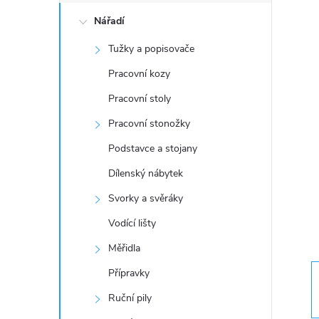
o
Nářadí
s
Tužky a popisovače
t
Pracovní kozy
r
Pracovní stoly
Pracovní stonožky
a
Podstavce a stojany
n
Dílenský nábytek
Svorky a svěráky
n
Vodící lišty
í
Měřidla
Přípravky
p
Ruční pily