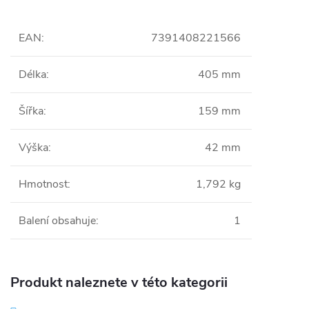
EAN
:
7391408221566
Délka
:
405 mm
Šířka
:
159 mm
Výška
:
42 mm
Hmotnost
:
1,792 kg
Balení obsahuje
:
1
Produkt naleznete v této kategorii