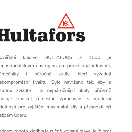
ovářské kladivo HULTAFORS Z 1500 je
epostradatelným nástrojem pro profesionální kováře,
ámečníky i náročné kutily, kteří vyžadují
ekompromisní kvalitu. Bylo navrženo tak, aby s
istotou zvládlo i ty nejnáročnější úkoly, přičemž
pojuje tradiční řemeslné zpracování s moderní
dolností pro zajištění maximální síly a přesnosti při
aždém úderu.
rdcem tohoto kladiva je ručně kovaná hlava, jejíž hrot