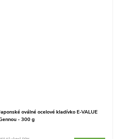
Japonské oválné ocelové kladívko E-VALUE
HULTAFO
Gennou - 300 g