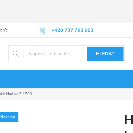
+420 737 793 983
bních údajů
HLEDAT
ké kladivo Z 1500
H
Novinka