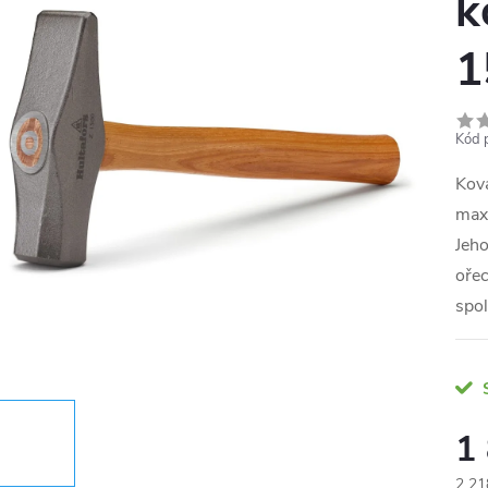
k
1
Kód 
Kov
maxi
Jeho
ořec
spol
1
2 21