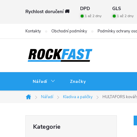
Přejít
DPD
GLS
Rychlost doručení 🚚
na
1 až 2 dny
1 až 2 dny
obsah
Kontakty
Obchodní podmínky
Podmínky ochrany oso
Nářadí
Značky
Nářadí
Kladiva a paličky
HULTAFORS kovářs
Domů
P
Přeskočit
Kategorie
kategorie