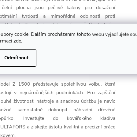
 čelní plocha jsou pečlivě kaleny pro dosažení
ptimální tvrdosti a mimořádné odolnosti proti
potřebení. Povrch je pískovaný a ošetřený čirým
akem, což zajišťuje spolehlivou ochranu proti korozi.
ubory cookie. Dalším procházením tohoto webu vyjadřujete souh
ormací
zde
.
rgonomicky tvarované topůrko je vyrobeno z
valitního ořechovcového dřeva, které efektivně tlumí
Odmítnout
árazy, snižuje únavu rukou a poskytuje pohodlný
chop i při dlouhodobé práci.
odel Z 1500 představuje spolehlivou volbu, která
bstojí v nejnáročnějších podmínkách. Pro zajištění
louhé životnosti nástroje a snadnou údržbu je navíc
ožné samostatně dokoupit náhradní dřevěné
opůrko. Investujte do kovářského kladiva
ULTAFORS a získejte jistotu kvalitní a precizní práce
 kovem.