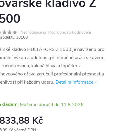
ovářské kladivo Z
500
Podrobnosti hodnocení
Neohodnoceno
produktu:
30168
ářské kladivo HULTAFORS Z 1500 je navrženo pro
mální výkon a odolnost při náročné práci s kovem.
 ručně kovaná, kalená hlava a topůrko z
hovcového dřeva zaručují profesionální přesnost a
ehlivost při každém úderu.
Detailní informace
Skladem
11.8.2026
 833,88 Kč
8,99 Kč včetně DPH