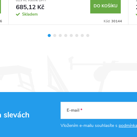
829 Kč včetně DPH
685,12 Kč
DO KOŠÍKU
Skladem
6
Kód:
30144
E-mail
a slevách
Vložením e-mailu souhlasíte s
podmínka