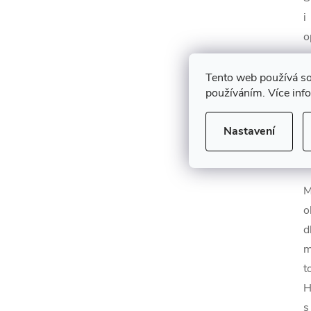
i
o
o
l
Tento web používá so
používáním. Více inf
E
k
Nastavení
n
ú
M
o
d
m
t
H
s