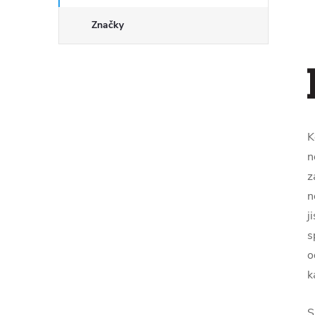
Značky
K
n
z
n
j
s
o
k
S