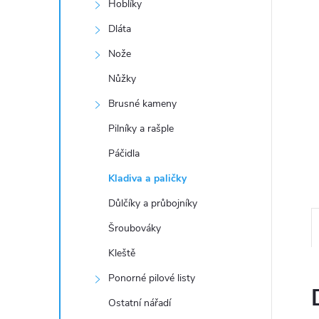
a
Hoblíky
n
Dláta
Nože
e
Nůžky
l
Brusné kameny
Pilníky a rašple
Páčidla
Kladiva a paličky
Důlčíky a průbojníky
Šroubováky
Kleště
Ponorné pilové listy
Ostatní nářadí