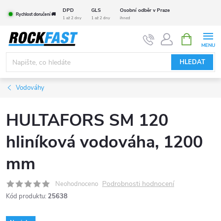
Přejít
DPD
GLS
Osobní odběr v Praze
Rychlost doručení 🚚
na
1 až 2 dny
1 až 2 dny
ihned
obsah
NÁKUPNÍ
KOŠÍK
HLEDAT
Vodováhy
HULTAFORS SM 120
hliníková vodováha, 1200
mm
Podrobnosti hodnocení
Neohodnoceno
Kód produktu:
25638