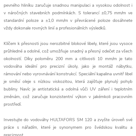
pevného hliníku zaručuje snadnou manipulaci a vysokou odolnost i
v náročných stavebních podmínkách. S tolerancí ±0,75 mm/m ve
standardní poloze a ±1,0 mm/m v převrácené poloze dosáhnete
vždy dokonale rovných linií a profesionálních výsledků.
Klíčem k přesnosti jsou nerozbitné blokové libely, které jsou vysoce
průhledné a odolné, což umožňuje snadný a přesný odečet za všech
okolností. Díky poloměru 200 mm a citlivosti 10 mm/m je tato
vodováha ideální pro precizní úkoly, jako je montáž nábytku,
rámování nebo vyrovnávání konstrukcí. Speciální kapalina uvnitř libel
je směsí oleje s nízkou viskozitou, která zajišťuje plynulý pohyb
bubliny. Navíc je antistatická a odolná vůči UV záření i teplotním
změnám, což zaručuje konzistentní výkon v jakémkoli pracovním
prostředí.
Investujte do vodováhy HULTAFORS SM 120 a zvyšte úroveň své
práce s nářadím, které je synonymem pro švédskou kvalitu a
preciznost.