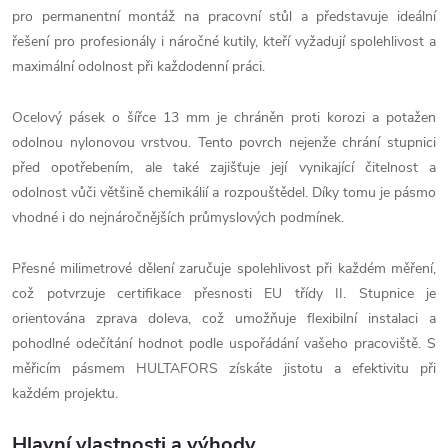
pro permanentní montáž na pracovní stůl a představuje ideální
řešení pro profesionály i náročné kutily, kteří vyžadují spolehlivost a
maximální odolnost při každodenní práci.
Ocelový pásek o šířce 13 mm je chráněn proti korozi a potažen
odolnou nylonovou vrstvou. Tento povrch nejenže chrání stupnici
před opotřebením, ale také zajišťuje její vynikající čitelnost a
odolnost vůči většině chemikálií a rozpouštědel. Díky tomu je pásmo
vhodné i do nejnáročnějších průmyslových podmínek.
Přesné milimetrové dělení zaručuje spolehlivost při každém měření,
což potvrzuje certifikace přesnosti EU třídy II. Stupnice je
orientována zprava doleva, což umožňuje flexibilní instalaci a
pohodlné odečítání hodnot podle uspořádání vašeho pracoviště. S
měřicím pásmem HULTAFORS získáte jistotu a efektivitu při
každém projektu.
Hlavní vlastnosti a výhody