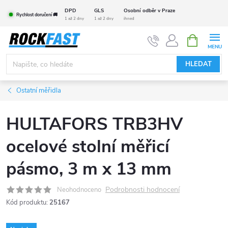
Přejít
DPD
GLS
Osobní odběr v Praze
Rychlost doručení 🚚
na
1 až 2 dny
1 až 2 dny
ihned
obsah
NÁKUPNÍ
KOŠÍK
HLEDAT
Ostatní měřidla
HULTAFORS TRB3HV
ocelové stolní měřicí
pásmo, 3 m x 13 mm
Podrobnosti hodnocení
Neohodnoceno
Kód produktu:
25167