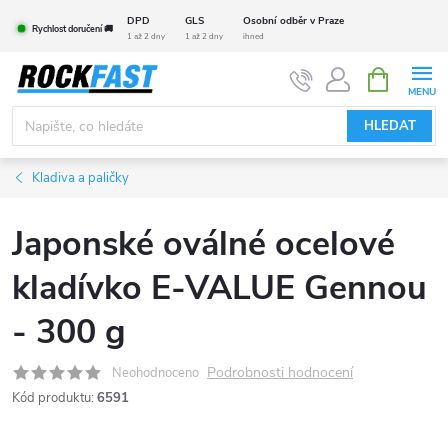
Přejít
DPD
GLS
Osobní odběr v Praze
Rychlost doručení 🚚
na
1 až 2 dny
1 až 2 dny
ihned
obsah
NÁKUPNÍ
KOŠÍK
HLEDAT
Kladiva a paličky
Japonské oválné ocelové
kladívko E-VALUE Gennou
- 300 g
Podrobnosti hodnocení
Neohodnoceno
Kód produktu:
6591