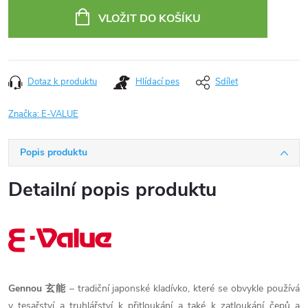
cena:
VLOŽIT DO KOŠÍKU
Dotaz k produktu
Hlídací pes
Sdílet
Značka:
E-VALUE
Popis produktu
Detailní popis produktu
Gennou 玄能
– tradiční japonské kladívko, které se obvykle používá
v tesařství a truhlářství k přitloukání a také k zatloukání čepů a