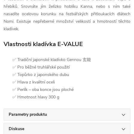
hřebíků. Srovnáte jím želízko hoblíku Kanna, nebo s ním také
nasadíte ocelovou korunku na řezbářských přitloukacích dlátech
Nomi. Existuje nepřeberné množství velikostí a hmotností těchto
kladívek.
Vlastnosti kladívka E-VALUE
✅ Tradiční japonské kladívko Gennou 玄能
✅ Pro běžné truhlářské použití
✅ Topůrko z japonského dubu
✅ Hlava z kvalitní oceli
✅ Perlík – oba konce jsou ploché
✅ Hmotnost hlavy 300 g
Parametry produktu
Diskuse