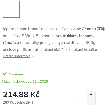
Japonské osmihranné ocelové kladívko zvané
Gennou 玄能
od značky
E-VALUE
– vhodné
pro truhláře, řezbáře,
rámaře
a řemeslníky pracující nejen se dřevem. 300g
ocelový perlík pro přitloukání dlát či zatloukání hřebíků.
Detailní informace
Skladem
11.8.2026
214,88 Kč
260 Kč včetně DPH
Měrná