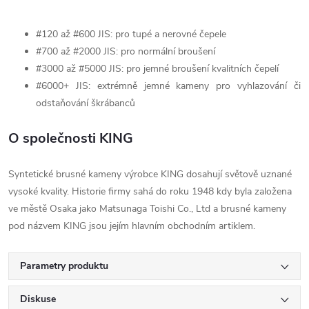
#120 až #600 JIS: pro tupé a nerovné čepele
#700 až #2000 JIS: pro normální broušení
#3000 až #5000 JIS: pro jemné broušení kvalitních čepelí
#6000+ JIS: extrémně jemné kameny pro vyhlazování či
odstaňování škrábanců
O společnosti KING
Syntetické brusné kameny výrobce KING dosahují světově uznané
vysoké kvality. Historie firmy sahá do roku 1948 kdy byla založena
ve městě Osaka jako Matsunaga Toishi Co., Ltd a brusné kameny
pod názvem KING jsou jejím hlavním obchodním artiklem.
Parametry produktu
Diskuse