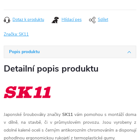
Dotaz k produktu
Hlídací pes
Sdílet
Značka:
SK11
Popis produktu
Detailní popis produktu
Japonské šroubováky značky
SK11
vám pomohou s montáží doma
v dílně, na stavbě, či v průmyslovém provozu. Jsou vyrobeny z
odolné kalené oceli s černým antikorozním chromováním a disponují
pohodlnou ergonomickou rukojetí z termoplastické gumy.