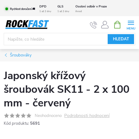
Přejít
DPD
GLS
Osobní odběr v Praze
Rychlost doručení 🚚
na
1 až 2 dny
1 až 2 dny
ihned
obsah
NÁKUPNÍ
KOŠÍK
HLEDAT
Šroubováky
Japonský křížový
šroubovák SK11 - 2 x 100
mm - červený
Podrobnosti hodnocení
Neohodnoceno
Kód produktu:
5691