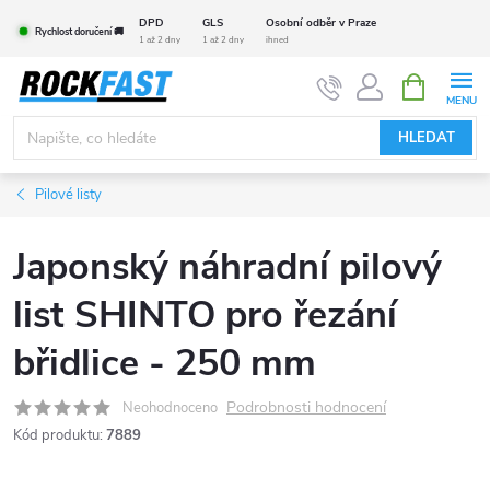
Přejít
DPD
GLS
Osobní odběr v Praze
Rychlost doručení 🚚
na
1 až 2 dny
1 až 2 dny
ihned
obsah
NÁKUPNÍ
KOŠÍK
HLEDAT
Pilové listy
Japonský náhradní pilový
list SHINTO pro řezání
břidlice - 250 mm
Podrobnosti hodnocení
Neohodnoceno
Kód produktu:
7889