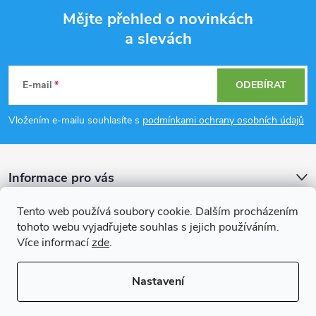
Mějte přehled o novinkách
a slevách
Z
á
E-mail
ODEBÍRAT
p
Vložením e-mailu souhlasíte s
podmínkami ochrany osobních údajů
a
Informace pro vás
t
Tento web používá soubory cookie. Dalším procházením
í
Přijímáme online platby
tohoto webu vyjadřujete souhlas s jejich používáním.
Více informací
zde
.
Nastavení
Copyright 2026
Rockfast.cz
. Všechna práva vyhrazena.
Upravit nastavení