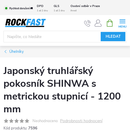
Přejít
DPD
GLS
Osobní odběr v Praze
Rychlost doručení 🚚
na
1 až 2 dny
1 až 2 dny
ihned
obsah
NÁKUPNÍ
KOŠÍK
HLEDAT
Úhelníky
Japonský truhlářský
pokosník SHINWA s
metrickou stupnicí - 1200
mm
Podrobnosti hodnocení
Neohodnoceno
Kód produktu:
7596