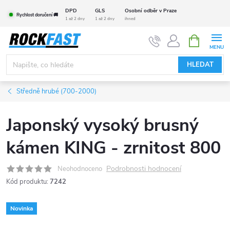
Přejít
DPD
GLS
Osobní odběr v Praze
Rychlost doručení 🚚
na
1 až 2 dny
1 až 2 dny
ihned
obsah
NÁKUPNÍ
KOŠÍK
HLEDAT
Středně hrubé (700-2000)
Japonský vysoký brusný
kámen KING - zrnitost 800
Podrobnosti hodnocení
Neohodnoceno
Kód produktu:
7242
Novinka