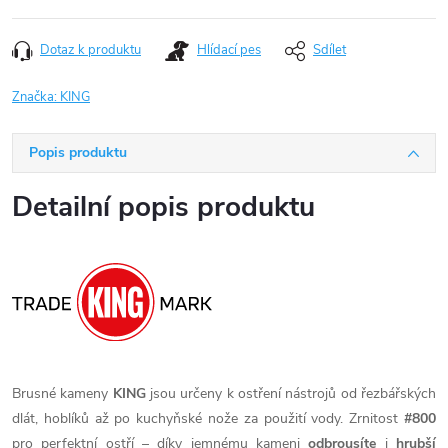
Dotaz k produktu
Hlídací pes
Sdílet
Značka:
KING
Popis produktu
Detailní popis produktu
Brusné kameny
KING
jsou určeny k ostření nástrojů od řezbářských
dlát, hoblíků až po kuchyňské nože za použití vody. Zrnitost
#800
pro perfektní ostří – díky jemnému kameni
odbrousíte
i
hrubší