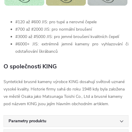
#120 až #600 JIS: pro tupé a nerovné čepele
#700 až #2000 JIS: pro normální broušení
#3000 až #5000 JIS: pro jemné broušení kvalitních čepelí
#6000+ JIS: extrémně jemné kameny pro vyhlazování či
odstaňování škrábanců
O společnosti KING
Syntetické brusné kameny výrobce KING dosahují světově uznané
vysoké kvality. Historie firmy sahá do roku 1948 kdy byla založena
ve městě Osaka jako Matsunaga Toishi Co., Ltd a brusné kameny
pod názvem KING jsou jejím hlavním obchodním artiklem.
Parametry produktu