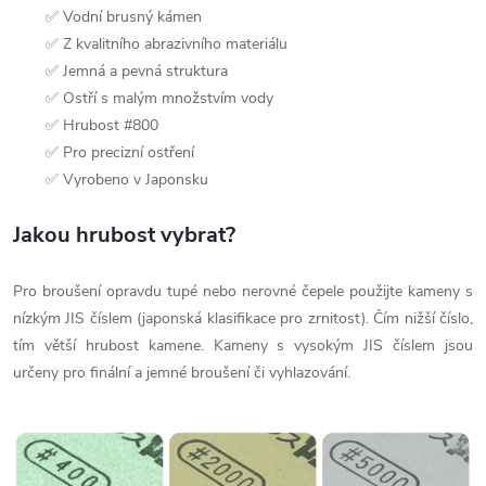
✅ Vodní brusný kámen
✅ Z kvalitního abrazivního materiálu
✅ Jemná a pevná struktura
✅ Ostří s malým množstvím vody
✅ Hrubost #800
✅ Pro precizní ostření
✅ Vyrobeno v Japonsku
Jakou hrubost vybrat?
Pro broušení opravdu tupé nebo nerovné čepele použijte kameny s
nízkým JIS číslem (japonská klasifikace pro zrnitost). Čím nižší číslo,
tím větší hrubost kamene. Kameny s vysokým JIS číslem jsou
určeny pro finální a jemné broušení či vyhlazování.