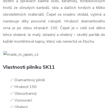
leštění a opravách kalené oceli, keramiky, tvrdokovových
hrotů ze slinutých karbidů, skla a dalších tvrdých a těžko
obrobitelných materiálů. Čepel se snadno vkládá, vyjímá a
nastavuje díky posuvné rukojeti. Hrubost diamantového
zrna je po obou stranách 150. Čepel je v celé své délce
lehce ohebná. Je malý, skladný a ohebný – skvělý parťák do
každé montérkové kapsy, který vás nenechá ve štychu.
Vlastnosti pilníku SK11
✅ Diamantový pilník
✅ Hrubost 150
✅ Oboustranný
✅ Vysouvací
✅ Ohebný