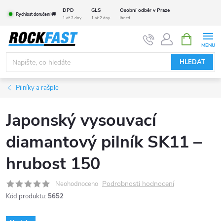
Přejít
DPD
GLS
Osobní odběr v Praze
Rychlost doručení 🚚
na
1 až 2 dny
1 až 2 dny
ihned
obsah
NÁKUPNÍ
KOŠÍK
HLEDAT
Pilníky a rašple
Japonský vysouvací
diamantový pilník SK11 –
hrubost 150
Podrobnosti hodnocení
Neohodnoceno
Kód produktu:
5652