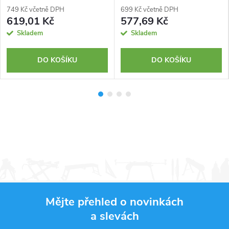
749 Kč včetně DPH
699 Kč včetně DPH
619,01 Kč
577,69 Kč
Skladem
Skladem
DO KOŠÍKU
DO KOŠÍKU
Mějte přehled o novinkách
a slevách
Z