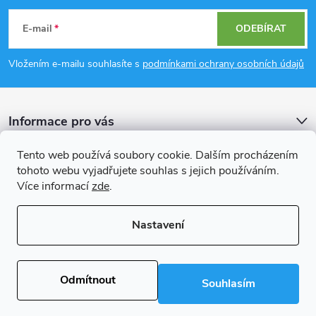
á
E-mail
ODEBÍRAT
p
Vložením e-mailu souhlasíte s
podmínkami ochrany osobních údajů
a
Informace pro vás
t
Tento web používá soubory cookie. Dalším procházením
í
Přijímáme online platby
tohoto webu vyjadřujete souhlas s jejich používáním.
Více informací
zde
.
Nastavení
Copyright 2026
Rockfast.cz
. Všechna práva vyhrazena.
Upravit nastavení
cookies
Odmítnout
Souhlasím
Vytvořil Shoptet Premium