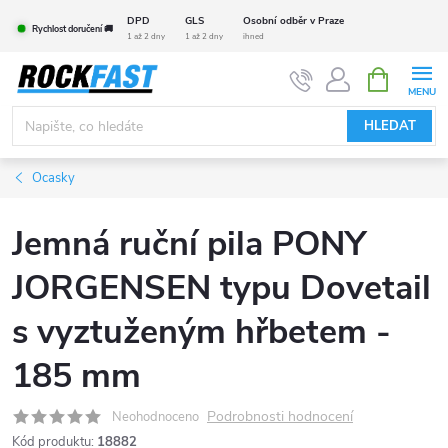
Přejít
DPD
GLS
Osobní odběr v Praze
Rychlost doručení 🚚
na
1 až 2 dny
1 až 2 dny
ihned
obsah
NÁKUPNÍ
KOŠÍK
HLEDAT
Ocasky
Jemná ruční pila PONY
JORGENSEN typu Dovetail
s vyztuženým hřbetem -
185 mm
Podrobnosti hodnocení
Neohodnoceno
Kód produktu:
18882