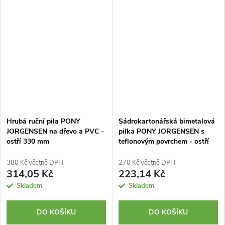
Hrubá ruční pila PONY
Sádrokartonářská bimetalová
JORGENSEN na dřevo a PVC -
pilka PONY JORGENSEN s
ostří 330 mm
teflonovým povrchem - ostří
152 mm
380 Kč včetně DPH
270 Kč včetně DPH
314,05 Kč
223,14 Kč
Skladem
Skladem
DO KOŠÍKU
DO KOŠÍKU