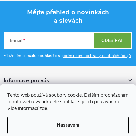
Mějte přehled o novinkách
a slevách
Z
á
E-mail
ODEBÍRAT
p
Vložením e-mailu souhlasíte s
podmínkami ochrany osobních údajů
a
Informace pro vás
t
Tento web používá soubory cookie. Dalším procházením
í
Přijímáme online platby
tohoto webu vyjadřujete souhlas s jejich používáním.
Více informací
zde
.
Nastavení
Copyright 2026
Rockfast.cz
. Všechna práva vyhrazena.
Upravit nastavení