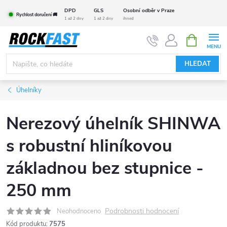
Přejít
DPD
GLS
Osobní odběr v Praze
Rychlost doručení 🚚
na
1 až 2 dny
1 až 2 dny
ihned
obsah
NÁKUPNÍ
KOŠÍK
HLEDAT
Úhelníky
Nerezový úhelník SHINWA
s robustní hliníkovou
základnou bez stupnice -
250 mm
Podrobnosti hodnocení
Neohodnoceno
Kód produktu:
7575