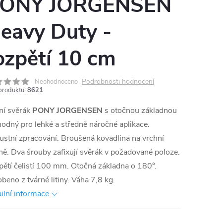
ONY JORGENSEN
eavy Duty -
ozpětí 10 cm
Podrobnosti hodnocení
Neohodnoceno
produktu:
8621
ní svěrák
PONY JORGENSEN
s otočnou základnou
hodný pro lehké a středně náročné aplikace.
stní zpracování. Broušená kovadlina na vrchní
ně. Dva šrouby zafixují svěrák v požadované poloze.
ětí čelistí 100 mm. Otočná základna o 180°.
beno z tvárné litiny. Váha 7,8 kg.
ilní informace