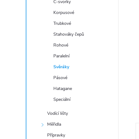
a
C-svorky
n
Korpusové
Trubkové
e
Stahováky čepů
l
Rohové
Paralelní
Svěráky
Pásové
Hatagane
Speciální
Vodící lišty
Měřidla
Přípravky