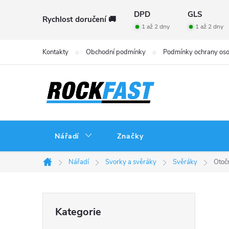
Přejít
DPD
GLS
Rychlost doručení 🚚
na
1 až 2 dny
1 až 2 dny
obsah
Kontakty
Obchodní podmínky
Podmínky ochrany oso
Nářadí
Značky
Nářadí
Svorky a svěráky
Svěráky
Otoč
Domů
P
Přeskočit
Kategorie
kategorie