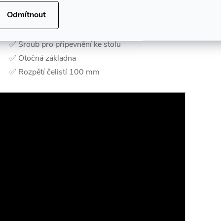
✅ Čelisti s broušenými drážkami
Odmítnout
✅ Robustní konstrukce
✅ Ocelový šroub s otočnou kličkou
✅ Šroub pro připevnění ke stolu
✅ Otočná základna
✅ Rozpětí čelistí 100 mm