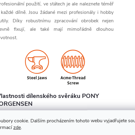
rofesionální použití, ve státech je ale naleznete téměř
 každé dílně. Jsou žádané mezi profesionály i hobby
utily. Díky robustnímu zpracování obrobek nejen
evně fixují, ale také mají mimořádně dlouhou
ivotnost.
lastnosti dílenského svěráku PONY
JORGENSEN
✅ Svěrák do dílny
ubory cookie. Dalším procházením tohoto webu vyjadřujete souh
ormací
zde
.
✅ Z tvárné litiny