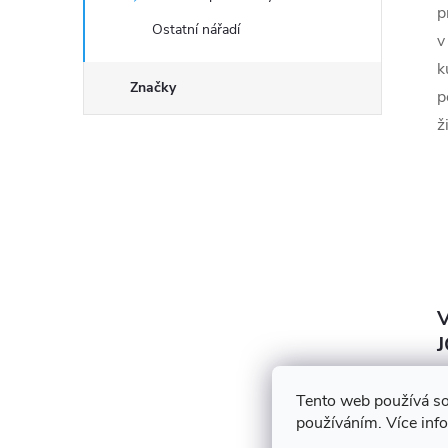
p
Ostatní nářadí
v
k
Značky
p
ž
V
Tento web používá so
používáním. Více inf