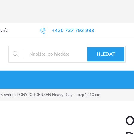
+420 737 793 983
bních údajů
HLEDAT
ný svěrák PONY JORGENSEN Heavy Duty - rozpětí 10 cm
O