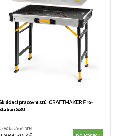
Skládací pracovní stůl CRAFTMAKER Pro-
Stolařs
Station S30
regulací
3 490 Kč včetně DPH
1 190 Kč v
2 884,30 Kč
983,4