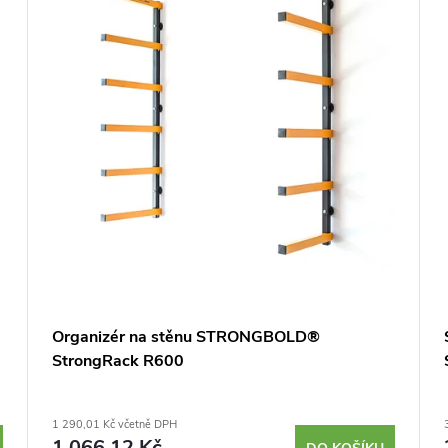
Organizér na stěnu STRONGBOLD®
StrongRack R600
1 290,01 Kč včetně DPH
1 066,12 Kč