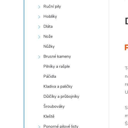
Ruční pily
Hoblíky
Dláta
Nože
Nůžky
Brusné kameny
Pilníky a rašple
T
n
Páčidla
r
Kladiva a paličky
U
Důlčíky a průbojníky
Šroubováky
S
m
Kleště
Š
Ponorné pilové listy