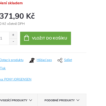
ení skladem
 371,90 Kč
0 Kč včetně DPH
ná
:
VLOŽIT DO KOŠÍKU
Dotaz k produktu
Hlídací pes
Sdílet
Tisk
ka:
PONY JORGENSEN
VISEJÍCÍ PRODUKTY
PODOBNÉ PRODUKTY