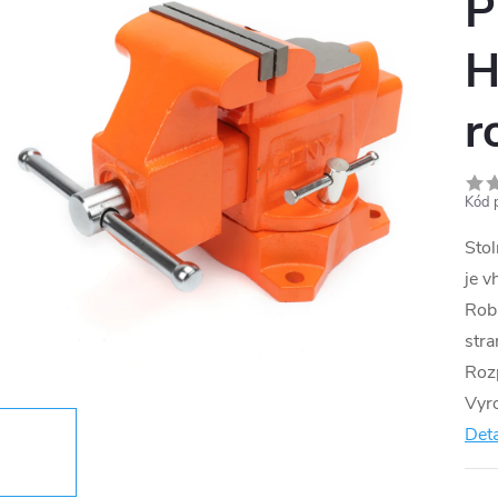
P
H
r
Kód 
Stol
je v
Robu
stra
Rozp
Vyro
Deta