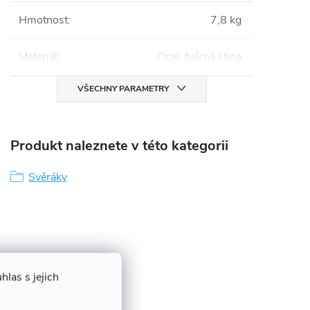
Hmotnost
:
7,8 kg
Materiál
:
Ocel, tvárná litina
VŠECHNY PARAMETRY
Produkt naleznete v této kategorii
Svěráky
las s jejich