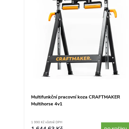
KOMA
Multifunkční pracovní koza CRAFTMAKER
asuki
Multihorse 4v1
1 990 Kč včetně DPH
1 644,63 Kč