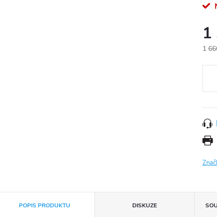
N
1
1 66
Měr
cena
Znač
POPIS PRODUKTU
DISKUZE
SOU