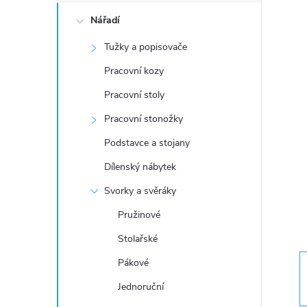
o
Nářadí
s
Tužky a popisovače
t
Pracovní kozy
r
Pracovní stoly
Pracovní stonožky
a
Podstavce a stojany
n
Dílenský nábytek
Svorky a svěráky
n
Pružinové
í
Stolařské
Pákové
p
Jednoruční