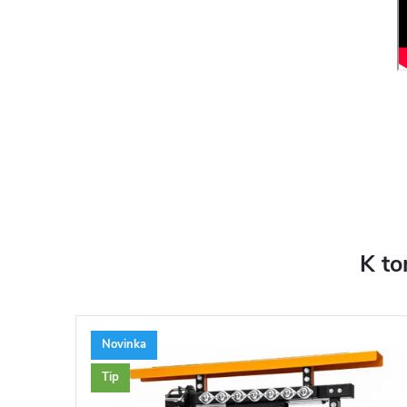
K to
Novinka
Tip