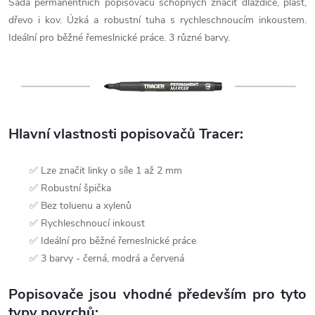
Sada permanentních popisovačů schopných značit dlaždice, plast,
dřevo i kov. Úzká a robustní tuha s rychleschnoucím inkoustem.
Ideální pro běžné řemeslnické práce. 3 různé barvy.
Hlavní vlastnosti popisovačů Tracer:
✅ Lze značit linky o síle 1 až 2 mm
✅ Robustní špička
✅ Bez toluenu a xylenů
✅ Rychleschnoucí inkoust
✅ Ideální pro běžné řemeslnické práce
✅ 3 barvy - černá, modrá a červená
Popisovače jsou vhodné především pro tyto
typy povrchů: