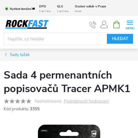
Přejít
DPD
GLS
Osobní odběr v Praze
Rychlost doručení 🚚
na
1 až 2 dny
1 až 2 dny
ihned
obsah
NÁKUPNÍ
KOŠÍK
HLEDAT
Sady tužek
Sada 4 permenantních
popisovačů Tracer APMK1
Podrobnosti hodnocení
Neohodnoceno
Kód produktu:
3355