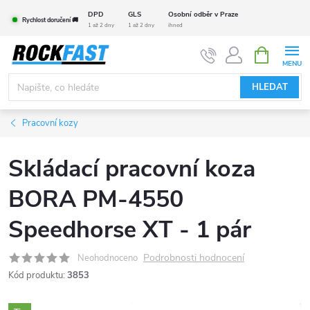
Přejít
DPD
GLS
Osobní odběr v Praze
Rychlost doručení 🚚
na
1 až 2 dny
1 až 2 dny
ihned
obsah
NÁKUPNÍ
KOŠÍK
HLEDAT
Pracovní kozy
Skládací pracovní koza
BORA PM-4550
Speedhorse XT - 1 pár
Podrobnosti hodnocení
Neohodnoceno
Kód produktu:
3853