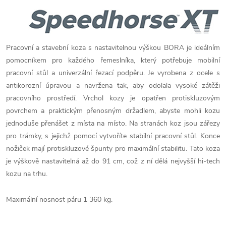
Pracovní a stavební koza s nastavitelnou výškou BORA je ideálním
pomocníkem pro každého řemeslníka, který potřebuje mobilní
pracovní stůl a univerzální řezací podpěru. Je vyrobena z ocele s
antikorozní úpravou a navržena tak, aby odolala vysoké zátěži
pracovního prostředí. Vrchol kozy je opatřen protiskluzovým
povrchem a praktickým přenosným držadlem, abyste mohli kozu
jednoduše přenášet z místa na místo. Na stranách koz jsou zářezy
pro trámky, s jejichž pomocí vytvoříte stabilní pracovní stůl. Konce
nožiček mají protiskluzové špunty pro maximální stabilitu. Tato koza
je výškově nastavitelná až do 91 cm, což z ní dělá nejvyšší hi-tech
kozu na trhu.
Maximální nosnost páru 1 360 kg.