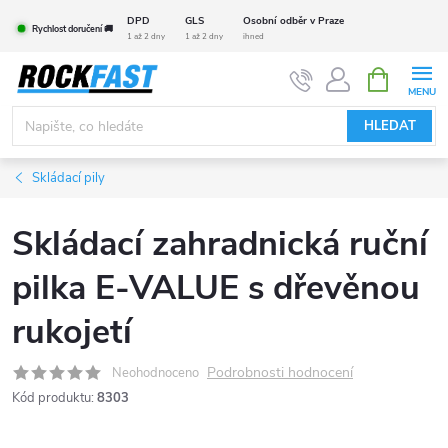
Přejít
DPD
GLS
Osobní odběr v Praze
Rychlost doručení 🚚
na
1 až 2 dny
1 až 2 dny
ihned
obsah
NÁKUPNÍ
KOŠÍK
HLEDAT
Skládací pily
Skládací zahradnická ruční
pilka E-VALUE s dřevěnou
rukojetí
Podrobnosti hodnocení
Neohodnoceno
Kód produktu:
8303