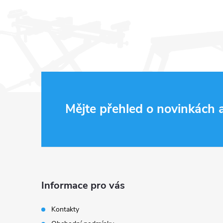
Z
Mějte přehled o novinkách
á
p
a
Informace pro vás
t
Kontakty