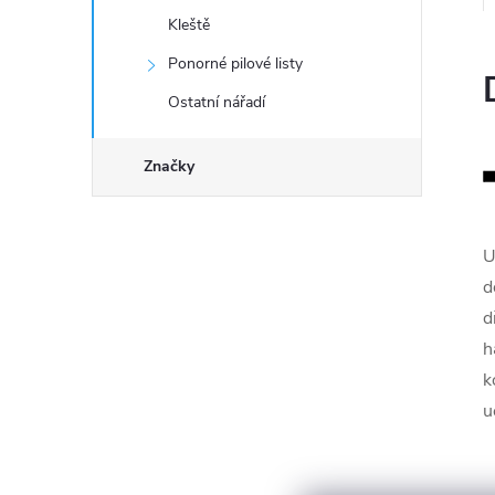
Kleště
Ponorné pilové listy
Ostatní nářadí
Značky
U
d
d
h
k
u