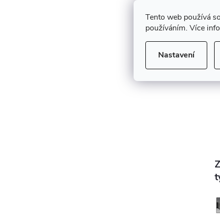
Tento web používá so
používáním. Více inf
H
Nastavení
Z
t