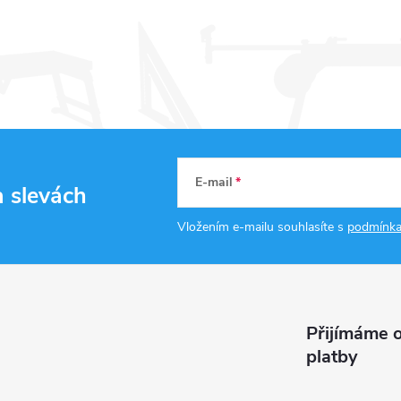
E-mail
a slevách
Vložením e-mailu souhlasíte s
podmínka
Přijímáme o
platby