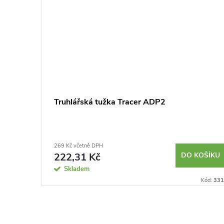
 žlutý
Truhlářská tužka Tracer ADP2
269 Kč včetně DPH
KOŠÍKU
222,31 Kč
DO KOŠÍKU
Skladem
Kód:
3361
Kód:
331