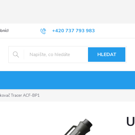
+420 737 793 983
bních údajů
HLEDAT
čkovač Tracer ACF-BP1
U