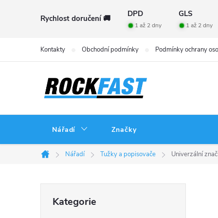
Přejít
DPD
GLS
Rychlost doručení 🚚
na
1 až 2 dny
1 až 2 dny
obsah
Kontakty
Obchodní podmínky
Podmínky ochrany oso
Nářadí
Značky
Nářadí
Tužky a popisovače
Univerzální zna
Domů
P
Přeskočit
Kategorie
kategorie