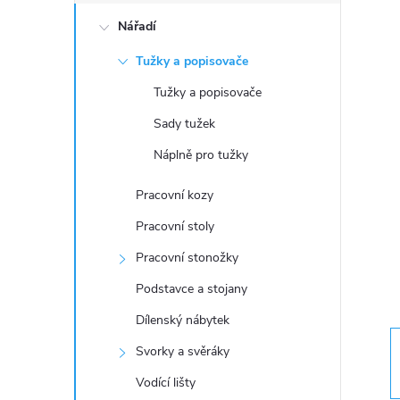
o
Nářadí
s
Tužky a popisovače
t
Tužky a popisovače
r
Sady tužek
Náplně pro tužky
a
Pracovní kozy
n
Pracovní stoly
n
Pracovní stonožky
Podstavce a stojany
í
Dílenský nábytek
p
Svorky a svěráky
Vodící lišty