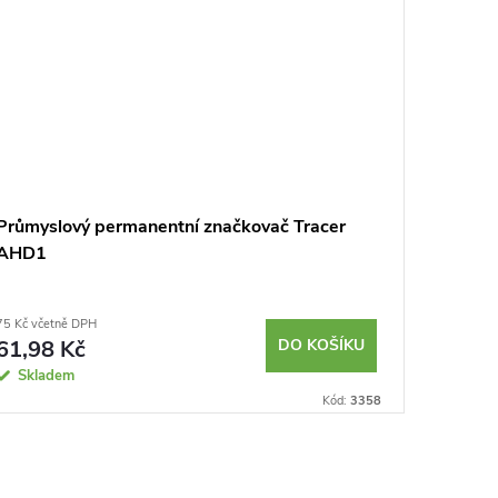
Průmyslový permanentní značkovač Tracer
Permane
AHD1
75 Kč včetně DPH
34 Kč včet
61,98 Kč
DO KOŠÍKU
28,10
Skladem
Není 
Kód:
3358