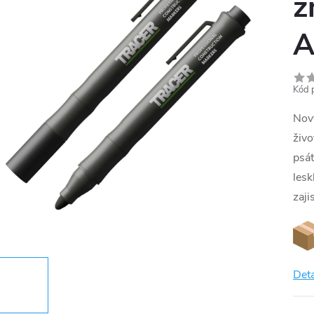
z
A
Kód 
Nový
živo
psát
lesk
zaji
Deta