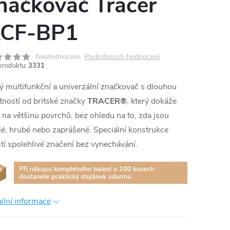
načkovač Tracer
CF-BP1
Podrobnosti hodnocení
Neohodnoceno
produktu:
3331
 multifunkční a univerzální značkovač s dlouhou
tností od britské značky
TRACER®
, který dokáže
 na většinu povrchů, bez ohledu na to, zda jsou
lé, hrubé nebo zaprášené. Speciální konstrukce
stí spolehlivé značení bez vynechávání.
ilní informace