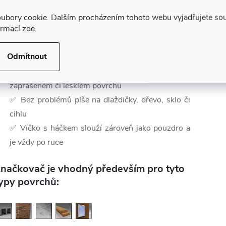
ubory cookie. Dalším procházením tohoto webu vyjadřujete souh
ormací
zde
.
lavní vlastnosti značkovače Tracer:
Odmítnout
✅ Dokáže psát na téměř všechny druhy povrchů
✅ Značte bez vysychání či ucpávání i na
zaprášeném či lesklém povrchu
✅ Bez problémů píše na dlaždičky, dřevo, sklo či
cihlu
✅ Víčko s háčkem slouží zároveň jako pouzdro a
je vždy po ruce
načkovač je vhodný především pro tyto
ypy povrchů: