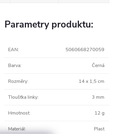
Parametry produktu:
EAN
:
5060668270059
Barva
:
Černá
Rozměry
:
14 x 1,5 cm
Tloušťka linky
:
3 mm
Hmotnost
:
12 g
Materiál
:
Plast