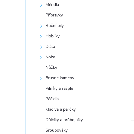
a
Měřidla
n
Přípravky
Ruční pily
e
Hoblíky
l
Dláta
Nože
Nůžky
Brusné kameny
Pilníky a rašple
Páčidla
Kladiva a paličky
Důlčíky a průbojníky
Šroubováky