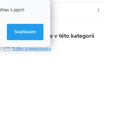
las s jejich
Počet v balení
:
1
Souhlasím
Produkt naleznete v této kategorii
Tužky a popisovače