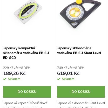
e
p
Abecedně
n
i
í
s
p
p
Japonský kompaktní
Japonský sklonoměr a
r
sklonoměr a vodováha EBISU
vodováha EBISU Slant Level
r
ED-SCD
o
o
229 Kč včetně DPH
749 Kč včetně DPH
d
189,26 Kč
619,01 Kč
d
Skladem
Skladem
u
u
DO KOŠÍKU
DO KOŠÍKU
k
k
Japonská kapesní víceúčelová
Japonský sklonoměr Slant Level