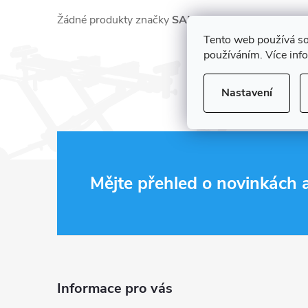
Žádné produkty značky
SANYO
nebyly nalezeny...
Tento web používá so
používáním. Více inf
Nastavení
Z
Mějte přehled o novinkách
á
p
a
Informace pro vás