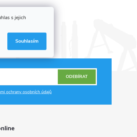
las s jejich
Souhlasím
ODEBÍRAT
mi ochrany osobních údajů
nline