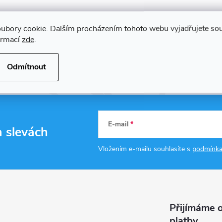
ubory cookie. Dalším procházením tohoto webu vyjadřujete souh
ormací
zde
.
Odmítnout
E-mail
a slevách
Vložením e-mailu souhlasíte s
podmínka
Přijímáme o
platby