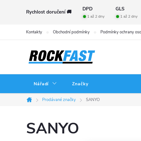
Přejít
DPD
GLS
Rychlost doručení 🚚
na
1 až 2 dny
1 až 2 dny
obsah
Kontakty
Obchodní podmínky
Podmínky ochrany oso
Nářadí
Značky
Prodávané značky
SANYO
Domů
SANYO