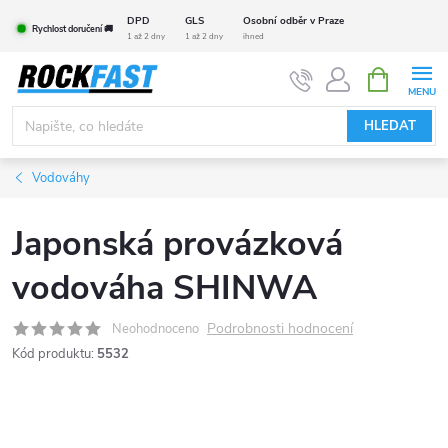
Přejít
DPD
GLS
Osobní odběr v Praze
Rychlost doručení 🚚
na
1 až 2 dny
1 až 2 dny
ihned
obsah
NÁKUPNÍ
KOŠÍK
HLEDAT
Vodováhy
Japonská provázková
vodováha SHINWA
Podrobnosti hodnocení
Neohodnoceno
Kód produktu:
5532