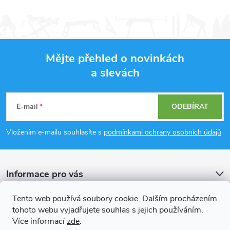
Mějte přehled o novinkách
a slevách
Z
á
E-mail
ODEBÍRAT
p
Vložením e-mailu souhlasíte s
podmínkami ochrany osobních údajů
a
Informace pro vás
t
Tento web používá soubory cookie. Dalším procházením
í
Přijímáme online platby
tohoto webu vyjadřujete souhlas s jejich používáním.
Více informací
zde
.