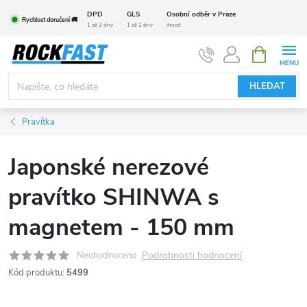
Přejít
DPD
GLS
Osobní odběr v Praze
Rychlost doručení 🚚
na
1 až 2 dny
1 až 2 dny
ihned
obsah
NÁKUPNÍ
KOŠÍK
HLEDAT
Pravítka
Japonské nerezové
pravítko SHINWA s
magnetem - 150 mm
Podrobnosti hodnocení
Neohodnoceno
Kód produktu:
5499