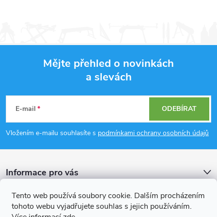
Mějte přehled o novinkách
a slevách
Z
á
E-mail
ODEBÍRAT
p
Vložením e-mailu souhlasíte s
podmínkami ochrany osobních údajů
a
Informace pro vás
t
Tento web používá soubory cookie. Dalším procházením
í
Přijímáme online platby
tohoto webu vyjadřujete souhlas s jejich používáním.