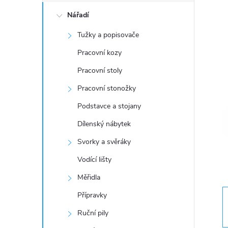
o
Nářadí
s
Tužky a popisovače
t
Pracovní kozy
r
Pracovní stoly
Pracovní stonožky
a
Podstavce a stojany
n
Dílenský nábytek
Svorky a svěráky
n
Vodící lišty
í
Měřidla
Přípravky
p
Ruční pily