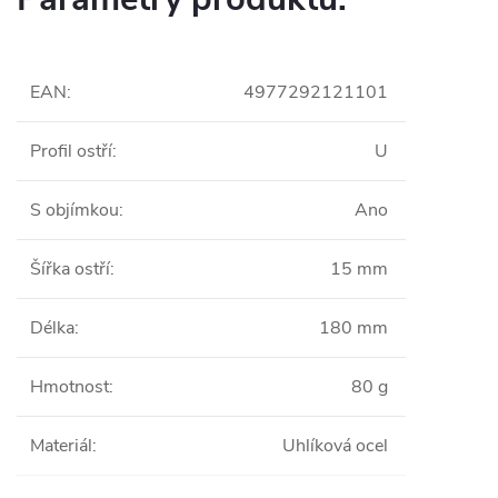
EAN
:
4977292121101
Profil ostří
:
U
S objímkou
:
Ano
Šířka ostří
:
15 mm
Délka
:
180 mm
Hmotnost
:
80 g
Materiál
:
Uhlíková ocel