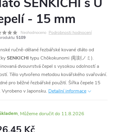
láto SENKICHI s U
epelí - 15 mm
Podrobnosti hodnocení
Neohodnoceno
produktu:
5109
nské ručně-dělané řezbářské kované dláto od
čky
SENKICHI
typu Chōkokunomi (彫刻ノミ).
novaná dvouvrstvá čepel s vysokou odolností a
ostí. Tělo vytvořeno metodou kovářského svařování.
né pro běžné řezbářské použití. Šířka čepele 15
 Vyrobeno v Japonsku.
Detailní informace
Skladem
11.8.2026
26,45 Kč