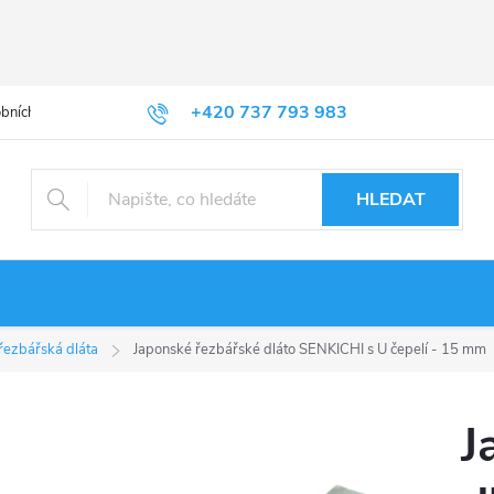
+420 737 793 983
bních údajů
HLEDAT
 řezbářská dláta
Japonské řezbářské dláto SENKICHI s U čepelí - 15 mm
J