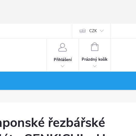
CZK
NÁKUPNÍ
KOŠÍK
Prázdný košík
Přihlášení
aponské řezbářské