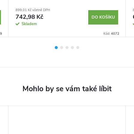
899,01 Kč včetně DPH
742,98 Kč
DO KOŠÍKU
Skladem
9
Kód:
4072