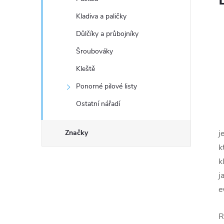
Kladiva a paličky
Důlčíky a průbojníky
Šroubováky
Kleště
Ponorné pilové listy
Ostatní nářadí
Značky
j
k
k
j
e
R