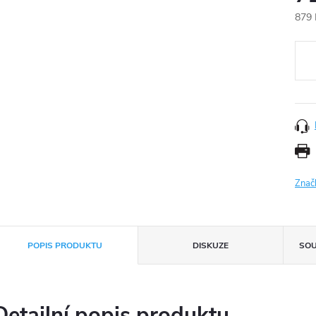
879 
Měr
cena
Znač
POPIS PRODUKTU
DISKUZE
SOU
Detailní popis produktu