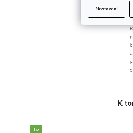
Nastavení
B
p
b
o
j
o
K to
Tip