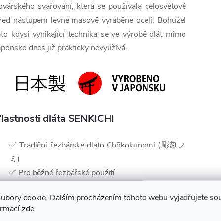
ovářského svařování, která se používala celosvětově
řed nástupem levné masově vyráběné oceli. Bohužel
ato kdysi vynikající technika se ve výrobě dlát mimo
aponsko dnes již prakticky nevyužívá.
lastnosti dláta SENKICHI
✅ Tradiční řezbářské dláto Chōkokunomi (彫刻ノ
ミ)
✅ Pro běžné řezbářské použití
✅ Ručně vyráběné
ubory cookie. Dalším procházením tohoto webu vyjadřujete souh
✅ Ostrá a opětovně brousitelná čepel
ormací
zde
.
✅ U profil čepele