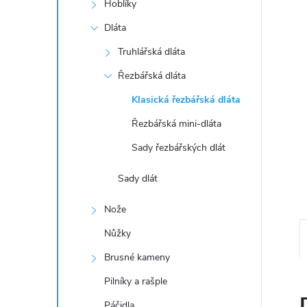
a
Hoblíky
n
Dláta
Truhlářská dláta
e
Řezbářská dláta
l
Klasická řezbářská dláta
Řezbářská mini-dláta
Sady řezbářských dlát
Sady dlát
Nože
Nůžky
Brusné kameny
Pilníky a rašple
Páčidla