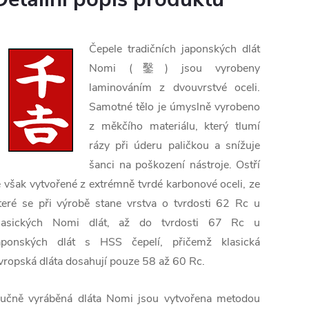
Čepele tradičních japonských dlát
Nomi (鑿) jsou vyrobeny
laminováním z dvouvrstvé oceli.
Samotné tělo je úmyslně vyrobeno
z měkčího materiálu, který tlumí
rázy při úderu paličkou a snížuje
šanci na poškození nástroje. Ostří
e však vytvořené z extrémně tvrdé karbonové oceli, ze
teré se při výrobě stane vrstva o tvrdosti 62 Rc u
lasických Nomi dlát, až do tvrdosti 67 Rc u
aponských dlát s HSS čepelí, přičemž klasická
vropská dláta dosahují pouze 58 až 60 Rc.
učně vyráběná dláta Nomi jsou vytvořena metodou