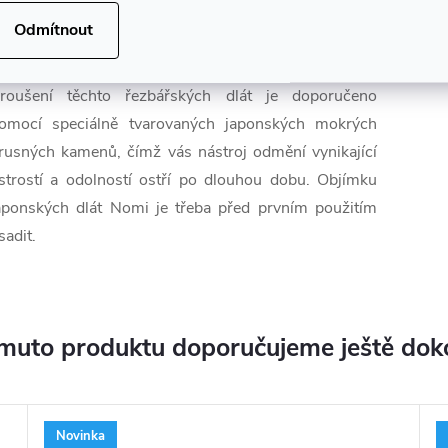
✅ Tvrdost čepele až 62 Rc
Odmítnout
✅ Vyrobeno v Japonsku
roušení těchto řezbářských dlát je doporučeno
omocí speciálně tvarovaných japonských mokrých
rusných kamenů, čímž vás nástroj odmění vynikající
strostí a odolností ostří po dlouhou dobu. Objímku
aponských dlát Nomi je třeba před prvním použitím
sadit.
muto produktu doporučujeme ještě dok
Novinka