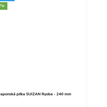
Tip
Japonská pilka SUIZAN Ryoba - 240 mm
Přenos