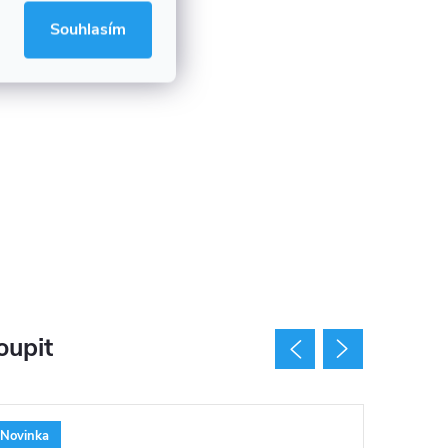
Souhlasím
oupit
Novinka
Tip