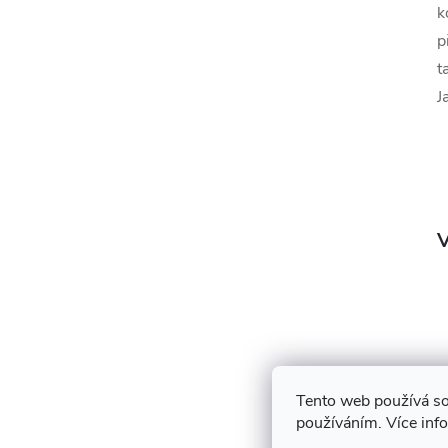
k
p
t
J
V
Tento web používá so
používáním. Více inf