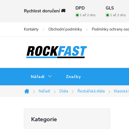
Přejít
DPD
GLS
Rychlost doručení 🚚
na
1 až 2 dny
1 až 2 dny
obsah
Kontakty
Obchodní podmínky
Podmínky ochrany oso
Nářadí
Značky
Nářadí
Dláta
Řezbářská dláta
Klasická
Domů
P
Přeskočit
Kategorie
kategorie