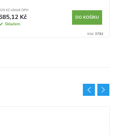
829 Kč včetně DPH
4 590 Kč v
685,12 Kč
3 793,
DO KOŠÍKU
Skladem
Sklad
Kód:
3792