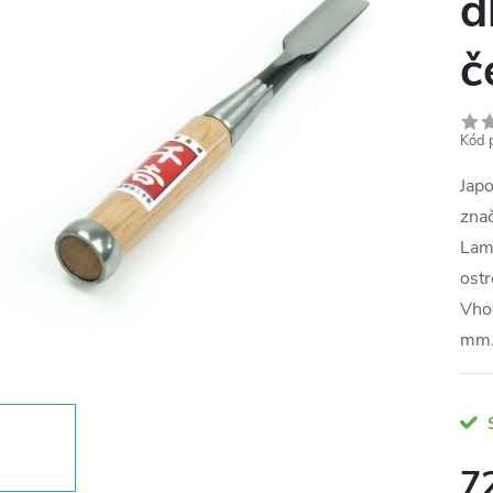
d
č
Kód 
Japo
zna
Lami
ostr
Vhod
mm.
7