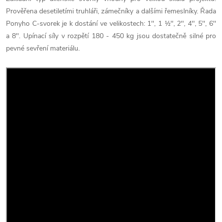
Prověřena desetiletími truhláři, zámečníky a dalšími řemeslníky. Řada
Ponyho C-svorek je k dostání ve velikostech: 1'', 1 1⁄2'', 2'', 4'', 5'', 6''
a 8''. Upínací síly v rozpětí 180 - 450 kg jsou dostatečně silné pro
pevné sevření materiálu.