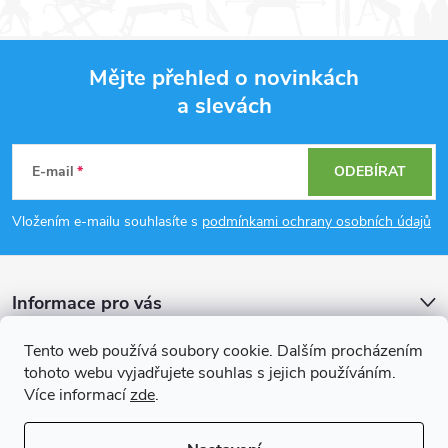
Mějte přehled o novinkách
a slevách
Z
á
E-mail
ODEBÍRAT
p
Vložením e-mailu souhlasíte s
podmínkami ochrany osobních údajů
a
Informace pro vás
t
Tento web používá soubory cookie. Dalším procházením
í
Přijímáme online platby
tohoto webu vyjadřujete souhlas s jejich používáním.
Více informací
zde
.