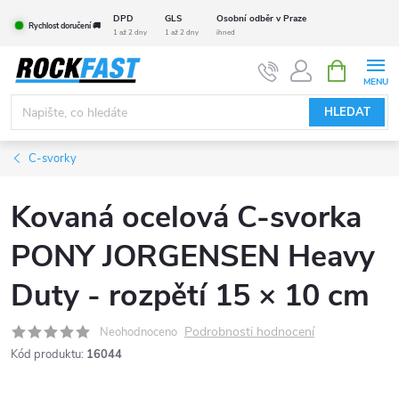
Přejít
DPD
GLS
Osobní odběr v Praze
Rychlost doručení 🚚
na
1 až 2 dny
1 až 2 dny
ihned
obsah
NÁKUPNÍ
KOŠÍK
HLEDAT
C-svorky
Kovaná ocelová C-svorka
PONY JORGENSEN Heavy
Duty - rozpětí 15 × 10 cm
Podrobnosti hodnocení
Neohodnoceno
Kód produktu:
16044