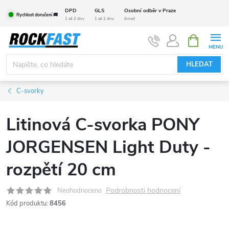
Přejít
DPD
GLS
Osobní odběr v Praze
Rychlost doručení 🚚
na
1 až 2 dny
1 až 2 dny
ihned
obsah
NÁKUPNÍ
KOŠÍK
HLEDAT
C-svorky
Litinová C-svorka PONY
JORGENSEN Light Duty -
rozpětí 20 cm
Podrobnosti hodnocení
Neohodnoceno
Kód produktu:
8456