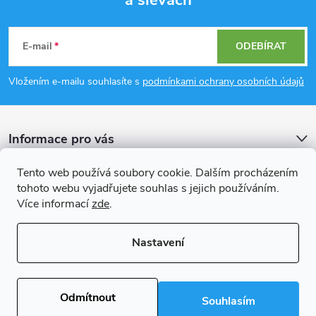
Z
á
E-mail
ODEBÍRAT
p
Vložením e-mailu souhlasíte s
podmínkami ochrany osobních údajů
a
Informace pro vás
t
Tento web používá soubory cookie. Dalším procházením
í
Přijímáme online platby
tohoto webu vyjadřujete souhlas s jejich používáním.
Více informací
zde
.
Nastavení
Copyright 2026
Rockfast.cz
. Všechna práva vyhrazena.
Upravit nastavení
cookies
Odmítnout
Souhlasím
Vytvořil Shoptet Premium