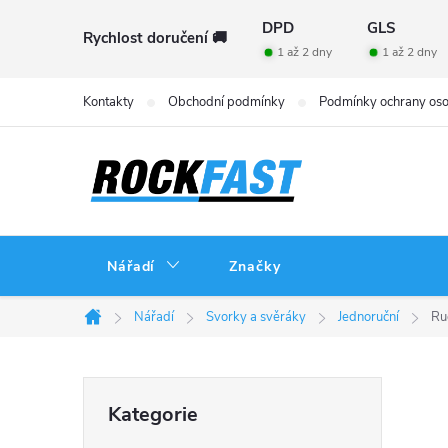
Přejít
DPD
GLS
Rychlost doručení 🚚
na
1 až 2 dny
1 až 2 dny
obsah
Kontakty
Obchodní podmínky
Podmínky ochrany oso
Nářadí
Značky
Nářadí
Svorky a svěráky
Jednoruční
Ru
Domů
P
Přeskočit
Kategorie
kategorie