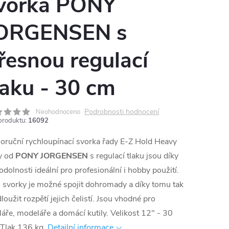
vorka PONY
ORGENSEN s
řesnou regulací
laku - 30 cm
Podrobnosti hodnocení
Neohodnoceno
produktu:
16092
oruční rychloupínací svorka řady E-Z Hold Heavy
y od
PONY JORGENSEN
s regulací tlaku jsou díky
odolnosti ideální pro profesionální i hobby použití.
 svorky je možné spojit dohromady a díky tomu tak
loužit rozpětí jejich čelistí. Jsou vhodné pro
láře, modeláře a domácí kutily. Velikost 12" - 30
Tlak 136 kg.
Detailní informace