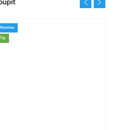
oupit
Novinka
Novinka
Tip