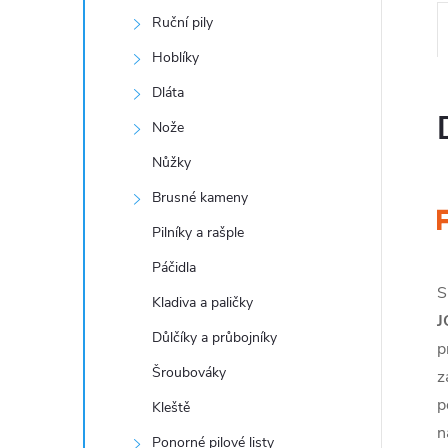
Ruční pily
Hoblíky
Dláta
Nože
Nůžky
Brusné kameny
Pilníky a rašple
Páčidla
S
Kladiva a paličky
J
Důlčíky a průbojníky
p
Šroubováky
z
p
Kleště
n
Ponorné pilové listy