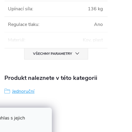
Upínací síla
:
136 kg
Regulace tlaku
:
Ano
Materiál
:
Kov, plast
VŠECHNY PARAMETRY
Produkt naleznete v této kategorii
Jednoruční
las s jejich