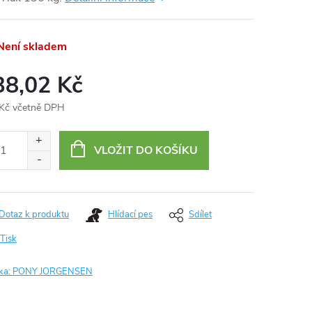
ení skladem
38,02 Kč
Kč včetně DPH
ná
:
VLOŽIT DO KOŠÍKU
Dotaz k produktu
Hlídací pes
Sdílet
Tisk
ka:
PONY JORGENSEN