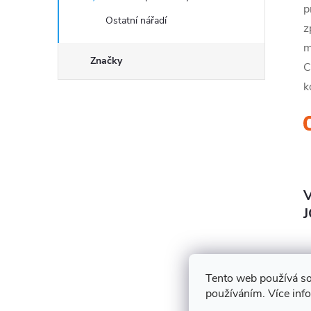
p
Ostatní nářadí
z
m
Značky
C
k
V
Tento web používá so
používáním. Více inf