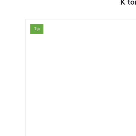
K to
Tip