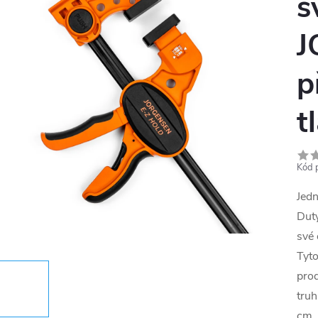
s
J
p
t
Kód 
Jedn
Dut
své 
Tyto
prod
truh
cm. 