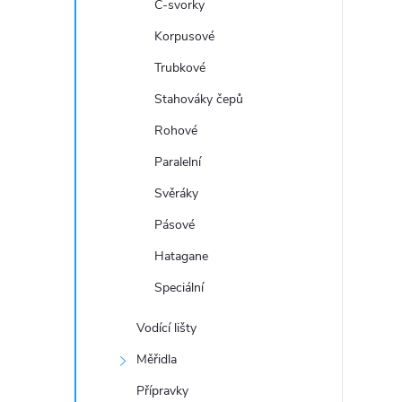
a
C-svorky
n
Korpusové
Trubkové
e
Stahováky čepů
l
Rohové
Paralelní
Svěráky
Pásové
Hatagane
Speciální
Vodící lišty
Měřidla
Přípravky