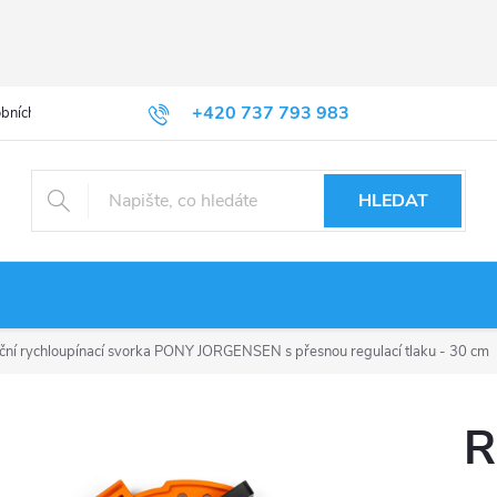
+420 737 793 983
bních údajů
HLEDAT
ční rychloupínací svorka PONY JORGENSEN s přesnou regulací tlaku - 30 cm
R