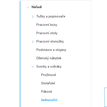
o
Nářadí
s
Tužky a popisovače
t
Pracovní kozy
r
Pracovní stoly
Pracovní stonožky
a
Podstavce a stojany
n
Dílenský nábytek
Svorky a svěráky
n
Pružinové
í
Stolařské
Pákové
p
Jednoruční