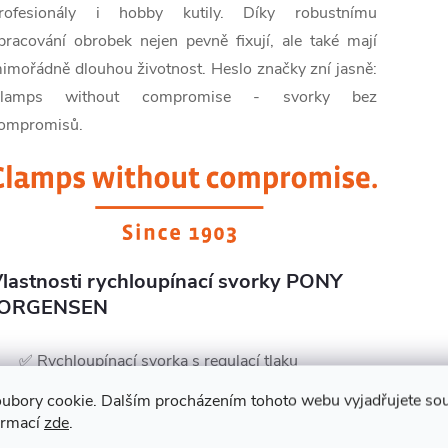
rofesionály i hobby kutily. Díky robustnímu
pracování obrobek nejen pevně fixují, ale také mají
imořádně dlouhou životnost. Heslo značky zní jasně:
lamps without compromise - svorky bez
ompromisů.
lastnosti rychloupínací svorky PONY
JORGENSEN
✅ Rychloupínací svorka s regulací tlaku
✅ Prověřeno tisícovkami zákazníků v USA
ubory cookie. Dalším procházením tohoto webu vyjadřujete souh
✅ Tělo z odolného plastu
ormací
zde
.
✅ Regulace tlaku páčkou