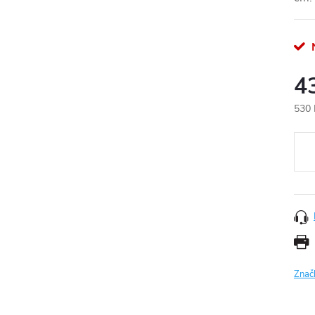
N
4
530 
Měr
cena
Znač