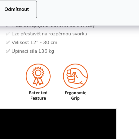
✅ Ocelová tyč se zarážkou
Odmítnout
✅ Robustní design a konstrukce
✅ Možnost spojit dvě svorky dohromady
✅ Lze přestavět na rozpěrnou svorku
✅ Velikost 12" - 30 cm
✅ Upínací síla 136 kg