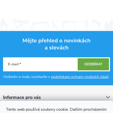
Mějte přehled o novinkách
a slevách
Z
á
E-mail
ODEBÍRAT
p
Vložením e-mailu souhlasíte s
podmínkami ochrany osobních údajů
a
Informace pro vás
t
Tento web používá soubory cookie. Dalším procházením
Přijímáme online platby