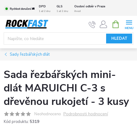
Přejít
DPD
GLS
Osobní odběr v Praze
Rychlost doručení 🚚
na
1 až 2 dny
1 až 2 dny
ihned
obsah
NÁKUPNÍ
KOŠÍK
HLEDAT
Sady řezbářských dlát
Sada řezbářských mini-
dlát MARUICHI C-3 s
dřevěnou rukojetí - 3 kusy
Podrobnosti hodnocení
Neohodnoceno
Kód produktu:
5319