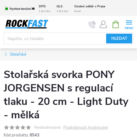
Přejít
DPD
GLS
Osobní odběr v Praze
Rychlost doručení 🚚
na
1 až 2 dny
1 až 2 dny
ihned
obsah
NÁKUPNÍ
KOŠÍK
HLEDAT
Stolařské
Stolařská svorka PONY
JORGENSEN s regulací
tlaku - 20 cm - Light Duty
- mělká
Podrobnosti hodnocení
Neohodnoceno
Kód produktu:
8543