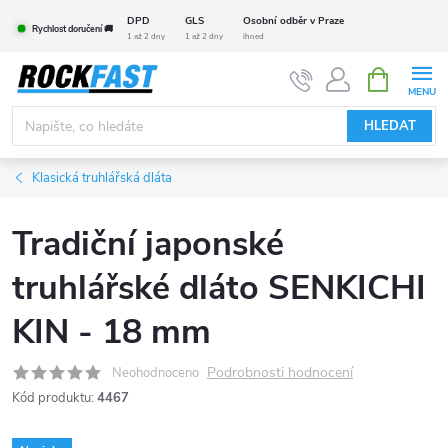
Přejít
DPD
GLS
Osobní odběr v Praze
Rychlost doručení 🚚
na
1 až 2 dny
1 až 2 dny
ihned
obsah
NÁKUPNÍ
KOŠÍK
HLEDAT
Klasická truhlářská dláta
Tradiční japonské
truhlářské dláto SENKICHI
KIN - 18 mm
Podrobnosti hodnocení
Neohodnoceno
Kód produktu:
4467