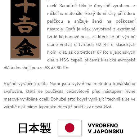
oceli. Samotné tělo je úmyslně vyrobeno z
měkčího materiálu, který tlumí rázy při úderu
paličkou a snížuje šanci na poškození
nástroje. Ostří je však vytvořené z extrémně
tvrdé karbonové oceli, ze které se při výrobě
stane vrstva o tvrdosti 62 Rc u klasických
Nomi dlát, až do tvrdosti 67 Rc u japonských
dlát s HSS čepelí, přičemž klasická evropská
dláta dosahují pouze 58 až 60 Rc.
Ručně vyráběná dláta Nomi jsou vytvořena metodou kovářského
svařování, která se používala celosvětově před nástupem levné
masově vyráběné oceli. Bohužel tato kdysi vynikající technika se ve
výrobě dlát mimo Japonsko dnes již prakticky nevyužívá.