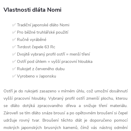
Vlastnosti dláta Nomi
✅ Tradiční japonské dláto Nomi
✅ Pro běžné truhlářské použití
✅ Ručně vyráběné
✅ Tvrdost čepele 63 Rc
✅ Dvojitě vybraný profil ostří = menší tření
✅ Ostří pod úhlem = vyšší pracovní hloubka
✅ Rukojeť z červeného dubu
✅ Vyrobeno v Japonsku
Ostří je do rukojeti zasazeno v mírném úhlu, což umožní dosáhnutí
vyšší pracovní hloubky. Vybraný profil ostří zmenší plochu, kterou
se dláto dotýká zpracovaného dřeva a snižuje tření materiálu.
Zároveň se tím dláto snáze brousí a po opětovném broušení si čepel
udržuje rovný tvar. Broušení těchto dlát je doporučeno pomocí
mokrých japonských brusných kamenů, čímž vás nástroj odmění