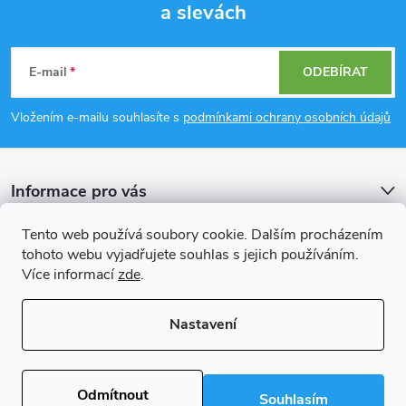
a slevách
Z
á
E-mail
ODEBÍRAT
p
Vložením e-mailu souhlasíte s
podmínkami ochrany osobních údajů
a
Informace pro vás
t
Tento web používá soubory cookie. Dalším procházením
í
Přijímáme online platby
tohoto webu vyjadřujete souhlas s jejich používáním.
Více informací
zde
.
Nastavení
Copyright 2026
Rockfast.cz
. Všechna práva vyhrazena.
Upravit nastavení
cookies
Odmítnout
Souhlasím