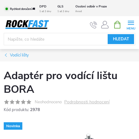
Přejít
DPD
GLS
Osobní odběr v Praze
Rychlost doručení 🚚
na
1 až 2 dny
1 až 2 dny
ihned
obsah
NÁKUPNÍ
KOŠÍK
HLEDAT
Vodící lišty
Adaptér pro vodící lištu
BORA
Podrobnosti hodnocení
Neohodnoceno
Kód produktu:
2978
Novinka