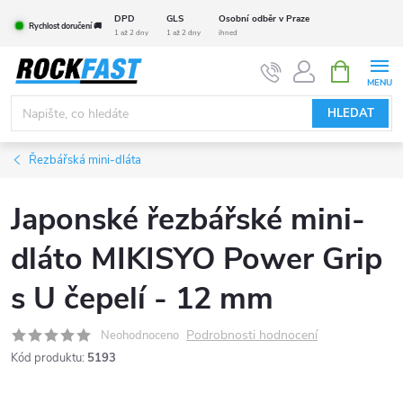
Přejít
DPD
GLS
Osobní odběr v Praze
Rychlost doručení 🚚
na
1 až 2 dny
1 až 2 dny
ihned
obsah
NÁKUPNÍ
KOŠÍK
HLEDAT
Řezbářská mini-dláta
Japonské řezbářské mini-
dláto MIKISYO Power Grip
s U čepelí - 12 mm
Podrobnosti hodnocení
Neohodnoceno
Kód produktu:
5193