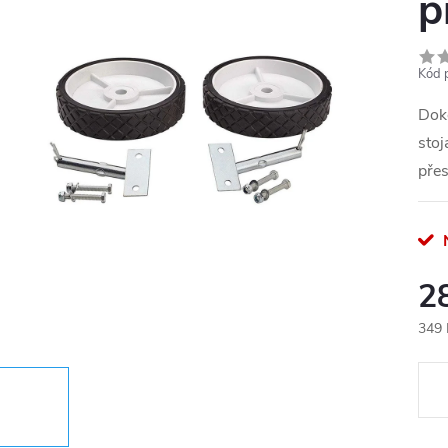
p
Kód 
Dok
stoj
přes
N
2
349 
Měr
cena