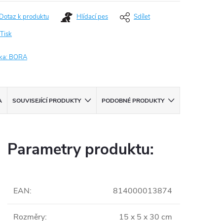
Dotaz k produktu
Hlídací pes
Sdílet
Tisk
ka:
BORA
A
SOUVISEJÍCÍ PRODUKTY
PODOBNÉ PRODUKTY
Parametry produktu:
EAN
:
814000013874
Rozměry
:
15 x 5 x 30 cm