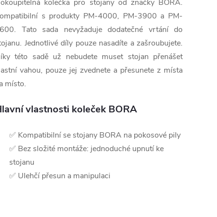
okoupitelná kolečka pro stojany od značky BORA.
ompatibilní s produkty PM-4000, PM-3900 a PM-
600. Tato sada nevyžaduje dodatečné vrtání do
tojanu. Jednotlivé díly pouze nasadíte a zašroubujete.
íky této sadě už nebudete muset stojan přenášet
lastní vahou, pouze jej zvednete a přesunete z místa
a místo.
lavní vlastnosti koleček BORA
✅ Kompatibilní se stojany BORA na pokosové pily
✅ Bez složité montáže: jednoduché upnutí ke
stojanu
✅ Ulehčí přesun a manipulaci