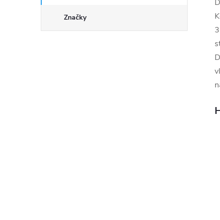
D
K
Značky
3
s
D
v
n
H