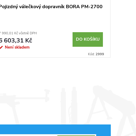
Pojizdný válečkový dopravník BORA PM-2700
Skládac
7 990,01 Kč včetně DPH
599 Kč vče
6 603,31 Kč
DO KOŠÍKU
495,0
Není skladem
Sklad
Kód:
2999