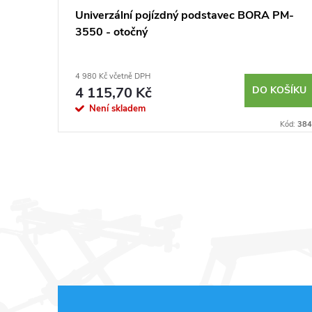
BORA PM-
Univerzální pojízdný podstavec BORA PM-
3550 - otočný
4 980 Kč včetně DPH
KOŠÍKU
4 115,70 Kč
DO KOŠÍKU
Není skladem
Kód:
230024
Kód:
384