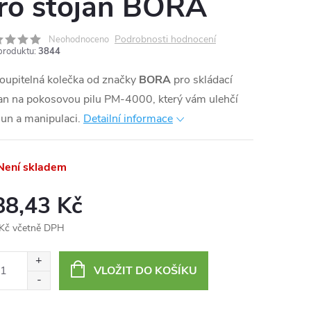
ro stojan BORA
Podrobnosti hodnocení
Neohodnoceno
produktu:
3844
oupitelná kolečka od značky
BORA
pro skládací
an na pokosovou pilu PM-4000, který vám ulehčí
un a manipulaci.
Detailní informace
ení skladem
88,43 Kč
Kč včetně DPH
ná
:
VLOŽIT DO KOŠÍKU