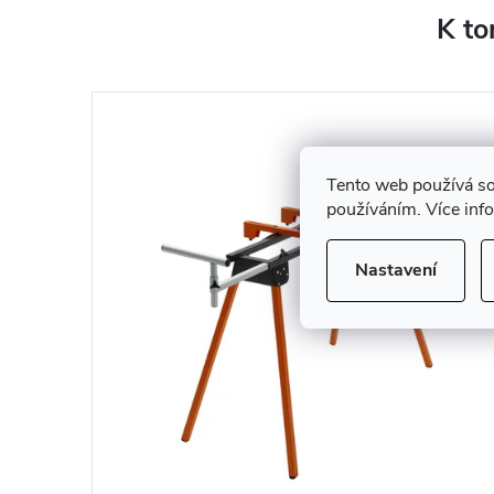
K to
Tento web používá so
používáním. Více inf
Nastavení