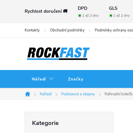
Přejít
DPD
GLS
Rychlost doručení 🚚
na
1 až 2 dny
1 až 2 dny
obsah
Kontakty
Obchodní podmínky
Podmínky ochrany oso
Nářadí
Značky
Nářadí
Podstavce a stojany
Náhradní kolečk
Domů
P
Přeskočit
Kategorie
kategorie