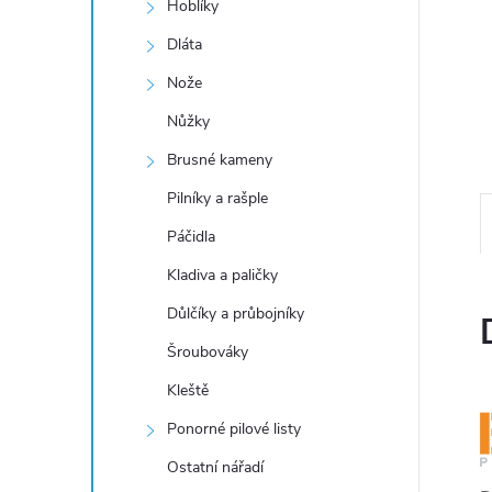
a
Hoblíky
n
Dláta
Nože
e
Nůžky
l
Brusné kameny
Pilníky a rašple
Páčidla
Kladiva a paličky
Důlčíky a průbojníky
Šroubováky
Kleště
Ponorné pilové listy
Ostatní nářadí