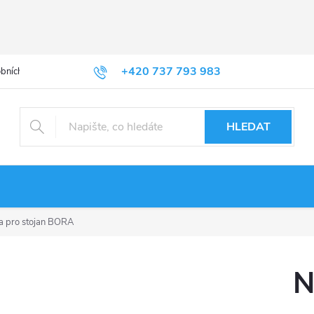
+420 737 793 983
bních údajů
HLEDAT
a pro stojan BORA
N