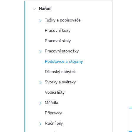
o
Nářadí
s
Tužky a popisovače
t
Pracovní kozy
r
Pracovní stoly
Pracovní stonožky
a
Podstavce a stojany
n
Dílenský nábytek
Svorky a svěráky
n
Vodící lišty
í
Měřidla
Přípravky
p
Ruční pily