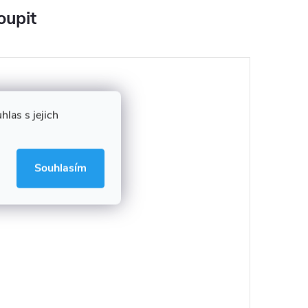
oupit
las s jejich
Souhlasím