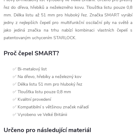
řez do dřeva, hřebíků a neželezného kovu. Tloušťka listu pouze 0,8
mm. Délka listu až 51 mm pro hluboký řez. Značka SMART vyrábí
jedny z nejlepších čepelí pro multifunkční oscilační pily na světě a
jako jediná značka na trhu nabízí kombinaci vlastních čepelí s
patentovaným uchycením STARLOCK.
Proč čepel SMART?
✅ Bi-metalový list
✅ Na dřevo, hřebíky a neželezný kov
✅ Délka listu 51 mm pro hluboký řez
✅ Tloušťka listu pouze 0,8 mm
✅ Kvalitní provedení
✅ Kompatibilní s většinou značek nářadí
✅ Vyrobeno ve Velké Británii
Určeno pro následující materiál