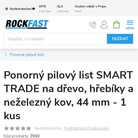
Přejít
DPD
GLS
Osobní odběr v Praze
Rychlost doručení 🚚
na
1 až 2 dny
1 až 2 dny
ihned
obsah
NÁKUPNÍ
KOŠÍK
HLEDAT
Ponorné pilové listy
Ponorný pilový list SMART
TRADE na dřevo, hřebíky a
neželezný kov, 44 mm - 1
kus
Podrobnosti hodnocení
Neohodnoceno
Kód produktu:
3940