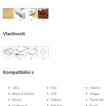
Vlastnosti
Kompatibilní s
AEG
Fein
Hitachi
Black & Decker
JCB
Ridgid
Bosch
Makita
Rockwell
Craftsman
Metabo
Ryobi