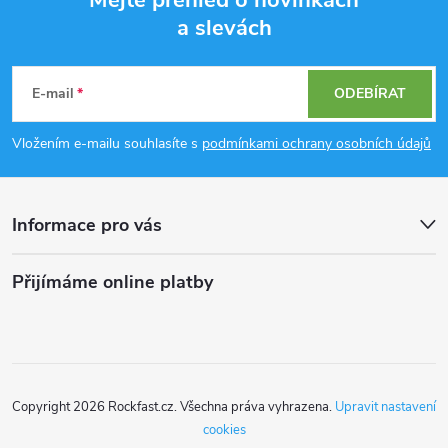
a slevách
Z
á
E-mail
ODEBÍRAT
p
Vložením e-mailu souhlasíte s
podmínkami ochrany osobních údajů
a
Informace pro vás
t
í
Přijímáme online platby
Copyright 2026
Rockfast.cz
. Všechna práva vyhrazena.
Upravit nastavení
cookies