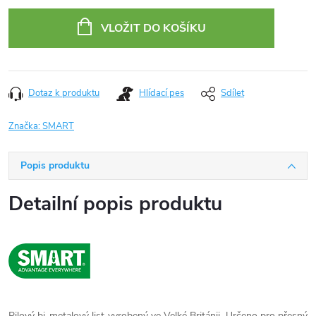
Měrná
cena:
VLOŽIT DO KOŠÍKU
Dotaz k produktu
Hlídací pes
Sdílet
Značka:
SMART
Popis produktu
Detailní popis produktu
Pilový bi-metalový list vyrobený ve Velké Británii. Určeno pro přesný