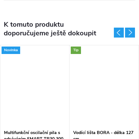
K tomuto produktu
doporučujeme ještě dokoupit
Novinka
Tip
Multifunkční oscilační pila s
Vodící lišta BORA - délka 127
odsáváním SMART TR30 300
cm