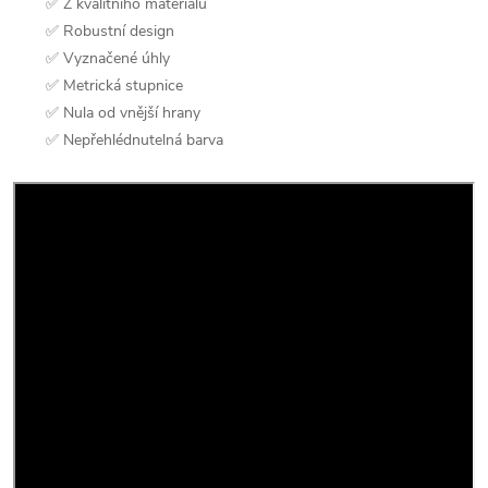
✅ Z kvalitního materiálu
✅ Robustní design
✅ Vyznačené úhly
✅ Metrická stupnice
✅ Nula od vnější hrany
✅ Nepřehlédnutelná barva