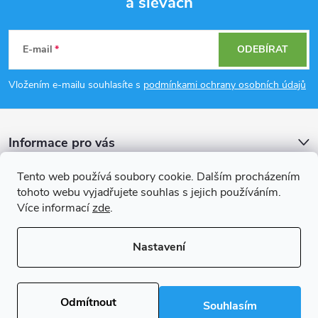
a slevách
Z
á
E-mail
ODEBÍRAT
p
Vložením e-mailu souhlasíte s
podmínkami ochrany osobních údajů
a
Informace pro vás
t
Tento web používá soubory cookie. Dalším procházením
í
Přijímáme online platby
tohoto webu vyjadřujete souhlas s jejich používáním.
Více informací
zde
.
Nastavení
Copyright 2026
Rockfast.cz
. Všechna práva vyhrazena.
Upravit nastavení
cookies
Odmítnout
Souhlasím
Vytvořil Shoptet Premium