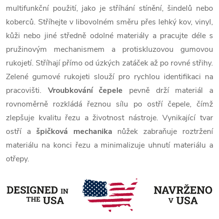
multifunkční použití, jako je stříhání stínění, šindelů nebo
koberců. Stříhejte v libovolném směru přes lehký kov, vinyl,
kůži nebo jiné středně odolné materiály a pracujte déle s
pružinovým mechanismem a protiskluzovou gumovou
rukojetí. Stříhají přímo od úzkých zatáček až po rovné střihy.
Zelené gumové rukojeti slouží pro rychlou identifikaci na
pracovišti.
Vroubkování čepele
pevně drží materiál a
rovnoměrně rozkládá řeznou sílu po ostří čepele, čímž
zlepšuje kvalitu řezu a životnost nástroje. Vynikající tvar
ostří a
špičková mechanika
nůžek zabraňuje roztržení
materiálu na konci řezu a minimalizuje uhnutí materiálu a
otřepy.