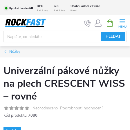
Přejít
DPD
GLS
Osobní odběr v Praze
Rychlost doručení 🚚
na
1 až 2 dny
1 až 2 dny
ihned
obsah
NÁKUPNÍ
KOŠÍK
HLEDAT
Nůžky
Univerzální pákové nůžky
na plech CRESCENT WISS
– rovné
Podrobnosti hodnocení
Neohodnoceno
Kód produktu:
7080