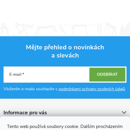
Mějte přehled o novinkách
a slevách
Z
á
E-mail
ODEBÍRAT
p
Vložením e-mailu souhlasíte s
podmínkami ochrany osobních údajů
a
Informace pro vás
t
Tento web používá soubory cookie. Dalším procházením
Přijímáme online platby