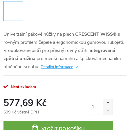
Univerzální pákové nůžky na plech
CRESCENT WISS®
s
rovným profilem čepele a ergonomickou gumovou rukojetí.
Vroubkované ostří pro přesný rovný střih,
integrovaná
zpětná pružina
pro menší námahu a špičková mechanika
otočného šroubu.
Detailní informace
Není skladem
577,69 Kč
699 Kč včetně DPH
Měrná
cena:
VLOŽIT DO KOŠÍKU