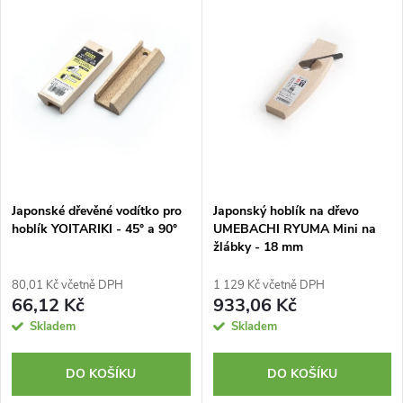
z
ý
Nejprodávanější
e
p
Abecedně
n
i
í
s
p
p
Japonské dřevěné vodítko pro
Japonský hoblík na dřevo
r
hoblík YOITARIKI - 45° a 90°
UMEBACHI RYUMA Mini na
r
žlábky - 18 mm
o
o
80,01 Kč včetně DPH
1 129 Kč včetně DPH
d
66,12 Kč
933,06 Kč
d
Skladem
Skladem
u
u
DO KOŠÍKU
DO KOŠÍKU