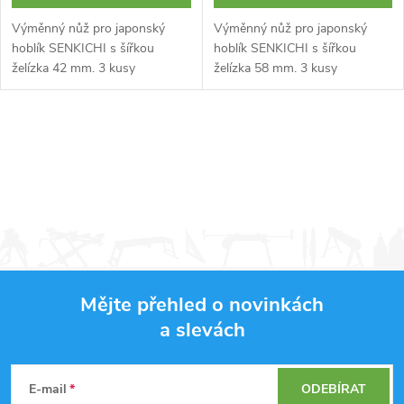
Výměnný nůž pro japonský
Výměnný nůž pro japonský
hoblík SENKICHI s šířkou
hoblík SENKICHI s šířkou
želízka 42 mm. 3 kusy
želízka 58 mm. 3 kusy
O
v
l
á
d
Mějte přehled o novinkách
a
a slevách
Z
c
á
í
E-mail
ODEBÍRAT