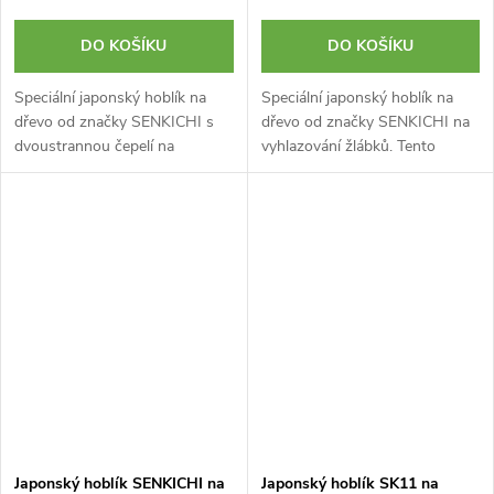
DO KOŠÍKU
DO KOŠÍKU
Speciální japonský hoblík na
Speciální japonský hoblík na
dřevo od značky SENKICHI s
dřevo od značky SENKICHI na
dvoustrannou čepelí na
vyhlazování žlábků. Tento
srovnávání okrajů či vršků
hoblík je alternativou k hoblíku
hlubokých drážek.
typu Kushigata Kanna na
Nastavitelným spodním dílem
drážky. Laminovaná
hoblíků můžete korigovat...
dvouvrstvá...
Japonský hoblík SENKICHI na
Japonský hoblík SK11 na