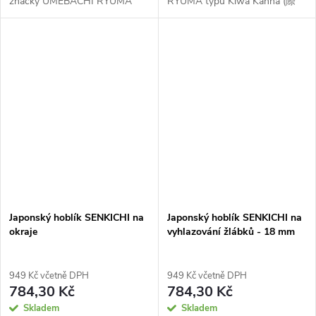
značky UMEBACHI RYUMA
RYUMA typu Kiwa Kanna (際
typu Sotomaru Kanna s
鉋) se šikmou čepelí u kraje.
konvexním tvarem těla a
Používá k hoblování vnitřní
čepele. Používá se k vytvoření
strany rohů ve tvaru písmene L.
zakřiveného...
Laminovaná...
Japonský hoblík SENKICHI na
Japonský hoblík SENKICHI na
okraje
vyhlazování žlábků - 18 mm
949 Kč včetně DPH
949 Kč včetně DPH
784,30 Kč
784,30 Kč
Skladem
Skladem