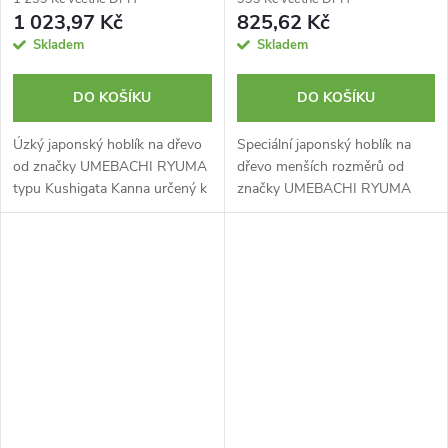
1 023,97 Kč
825,62 Kč
Skladem
Skladem
DO KOŠÍKU
DO KOŠÍKU
Úzký japonský hoblík na dřevo
Speciální japonský hoblík na
od značky UMEBACHI RYUMA
dřevo menších rozměrů od
typu Kushigata Kanna určený k
značky UMEBACHI RYUMA
srovnávání vnitřní strany drážek
typu Sori Kanna (反り鉋) se
a žlábků. Laminovaná
zakřiveným tělem a rovnou
dvouvrstvá čepel s vysokou
čepelí pro vytváření zakřiveného
tvrdostí....
povrchu....