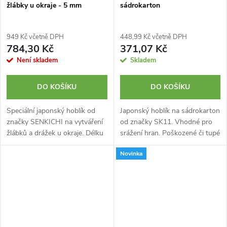
žlábky u okraje - 5 mm
sádrokarton
949 Kč včetně DPH
448,99 Kč včetně DPH
784,30 Kč
371,07 Kč
Není skladem
Skladem
DO KOŠÍKU
DO KOŠÍKU
Speciální japonský hoblík od
Japonský hoblík na sádrokarton
značky SENKICHI na vytváření
od značky SK11. Vhodné pro
žlábků a drážek u okraje. Délku
srážení hran. Poškozené či tupé
od okraje lze nastavit díky
ostří lze vyměnit za jakoukoliv
Novinka
utahovacím šroubům.
komerční čepel. Určen pro
Laminovaná dvouvrstvá čepel s
použití tahem k sobě....
vysokou...