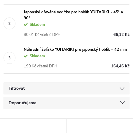
Japonské dřevěné vodítko pro hoblík YOITARIKI - 45° a
90°
Skladem
80,01 Kč včetně DPH
66,12 Kč
Náhradní želízko YOITARIKI pro japonský hoblík – 42 mm
Skladem
199 Kč včetně DPH
164,46 Kč
Filtrovat
Ř
Doporučujeme
a
Nejlevnější
V
Nejdražší