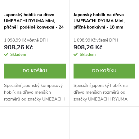
Japonský hoblík na dřevo
Japonský hoblík na dřevo
UMEBACHI RYUMA Mini,
UMEBACHI RYUMA Mini,
příčně i podélně konvexní - 24
příčně konkávní - 18 mm
mm
1 098,99 Kč včetně DPH
1 098,99 Kč včetně DPH
908,26 Kč
908,26 Kč
Skladem
Skladem
DO KOŠÍKU
DO KOŠÍKU
Speciální japonský kompasový
Speciální japonský hoblík na
hoblík na dřevo menších
dřevo menších rozměrů od
rozměrů od značky UMEBACHI
značky UMEBACHI RYUMA
RYUMA typu Sori-Dai Kanna
typu Uchimaru Kanna s
(反り鉋) se zakřiveným příčně i
konkávním tvarem těla a
podélně konvexním tělem a
čepele. Používá se hlavně k
čepelí pro...
zaoblení dřeva (např....