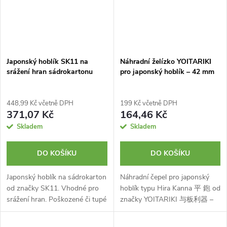
Japonský hoblík SK11 na
Náhradní želízko YOITARIKI
srážení hran sádrokartonu
pro japonský hoblík – 42 mm
448,99 Kč včetně DPH
199 Kč včetně DPH
371,07 Kč
164,46 Kč
Skladem
Skladem
DO KOŠÍKU
DO KOŠÍKU
Japonský hoblík na sádrokarton
Náhradní čepel pro japonský
od značky SK11. Vhodné pro
hoblík typu Hira Kanna 平 鉋 od
srážení hran. Poškozené či tupé
značky YOITARIKI 与板利器 –
ostří lze vyměnit za jakoukoliv
kalené želízko z tvrdé uhlíkové
komerční čepel. Určen pro
oceli se šířkou 42 mm.