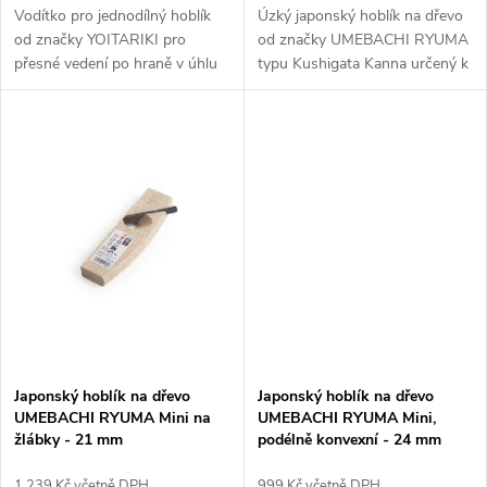
k
k
Vodítko pro jednodílný hoblík
Úzký japonský hoblík na dřevo
od značky YOITARIKI pro
od značky UMEBACHI RYUMA
t
přesné vedení po hraně v úhlu
typu Kushigata Kanna určený k
t
45° a 90°.
srovnávání vnitřní strany drážek
ů
a žlábků. Laminovaná
ů
dvouvrstvá čepel s vysokou
tvrdostí....
Japonský hoblík na dřevo
Japonský hoblík na dřevo
UMEBACHI RYUMA Mini na
UMEBACHI RYUMA Mini,
žlábky - 21 mm
podélně konvexní - 24 mm
1 239 Kč včetně DPH
999 Kč včetně DPH