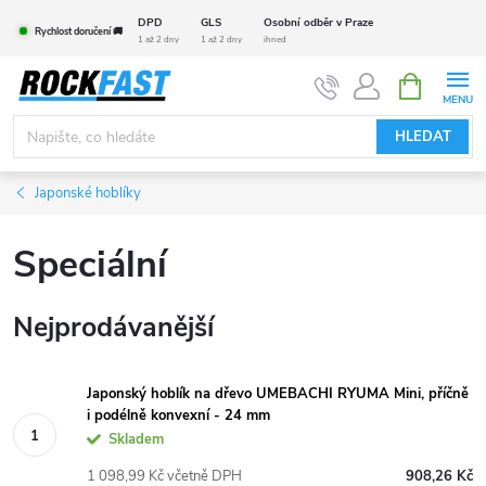
Přejít
DPD
GLS
Osobní odběr v Praze
Rychlost doručení 🚚
na
1 až 2 dny
1 až 2 dny
ihned
obsah
NÁKUPNÍ
KOŠÍK
HLEDAT
Japonské hoblíky
Speciální
Nejprodávanější
Japonský hoblík na dřevo UMEBACHI RYUMA Mini, příčně
i podélně konvexní - 24 mm
Skladem
1 098,99 Kč včetně DPH
908,26 Kč