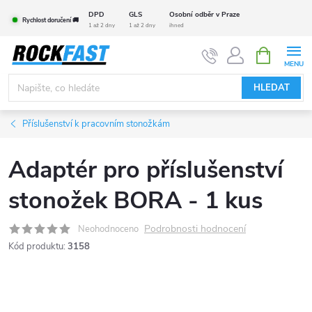
Přejít
DPD
GLS
Osobní odběr v Praze
Rychlost doručení 🚚
na
1 až 2 dny
1 až 2 dny
ihned
obsah
NÁKUPNÍ
KOŠÍK
HLEDAT
Příslušenství k pracovním stonožkám
Adaptér pro příslušenství
stonožek BORA - 1 kus
Podrobnosti hodnocení
Neohodnoceno
Kód produktu:
3158