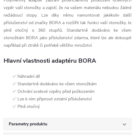
Polymerový adaptér zabrání potenciálnímu poškození ocelových
vzpěr vaší stonožky a zajistí, že na vašem materiálu nebudou žádné
nežádoucí stopy. Lze díky němu namontovat jakékoliv další
příslušenství od značky BORA a rozšířit tak funkci vaší stonožky. Je
plně otočný o 360 stupňů. Standartně dodáváno ke všem
stonožkám BORA jako příslušenství zdarma, které lze ale dokoupit
například při ztrátě či potřebě většího množství.
Hlavní vlastnosti adaptéru BORA
✅ Náhradní díl
✅ Standartně dodáváno ke všem stonožkám
✅ Ochrání ocelové vzpěry před poškozením
✅ Lze k nim připnout ostatní příslušenství
✅ Plně otočný
Parametry produktu