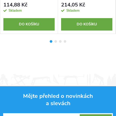
114,88 Kč
214,05 Kč
Skladem
Skladem
DO KOŠÍKU
DO KOŠÍKU
Mějte přehled o novinkách
a slevách
Z